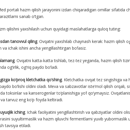
 portali hazm qilish jarayonini izdan chiqaradigan omillar sifatida ch
parazitlarni sanab o‘tgan.
m qilishni yaxshilash uchun quyidagi maslahatlarga quloq tuting:
dan tanovvul qiling
. Ovqatni yaxshilab chaynash kerak: hazm qilish og
va ichak ishini ancha yengillashtirgan bo‘lasiz.
shlamang
. Ovqatni katta-katta tishlab, tez-tez yeganda, hazm qilish tiz
a og‘irlik, og‘riq paydo bo‘ladi.
gizga ko‘proq kletchatka qo‘shing
. Kletchatka ovqat tez singishiga va h
paydo bo‘lishi oldini oladi. Meva va sabzavotlar iste’mol qilish orqali, 
a toksinlar va kanserogenlar to‘planishiga yo‘l qo‘ymaysiz. Ovqatlanish
va tarvuz eng ko‘p foyda keltiradi.
uyuqlik iching
. Ichak faoliyatini yengillashtirish va qabziyatlar oldini
rasini suyultirmaslik va hazm qiluvchi fermentlarni yuvib yubormaslik 
sh tavsiya etiladi.