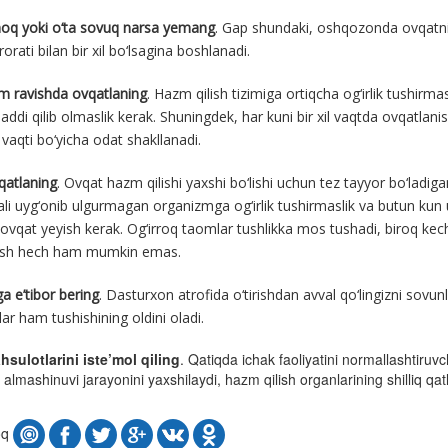
noq yoki o‘ta sovuq narsa yemang
. Gap shundaki, oshqozonda ovqatni
orati bilan bir xil bo‘lsagina boshlanadi.
 ravishda ovqatlaning
. Hazm qilish tizimiga ortiqcha og‘irlik tushir
addi qilib olmaslik kerak. Shuningdek, har kuni bir xil vaqtda ovqatlan
vaqti bo‘yicha odat shakllanadi.
vqatlaning
. Ovqat hazm qilishi yaxshi bo‘lishi uchun tez tayyor bo‘ladig
ali uyg‘onib ulgurmagan organizmga og‘irlik tushirmaslik va butun kun 
i ovqat yeyish kerak. Og‘irroq taomlar tushlikka mos tushadi, biroq ke
ish hech ham mumkin emas.
a e’tibor bering
. Dasturxon atrofida o‘tirishdan avval qo‘lingizni sovu
lar ham tushishining oldini oladi.
sulotlarini iste’mol qiling
. Qatiqda ichak faoliyatini normallashtiruvc
almashinuvi jarayonini yaxshilaydi, hazm qilish organlarining shilliq qat
oq