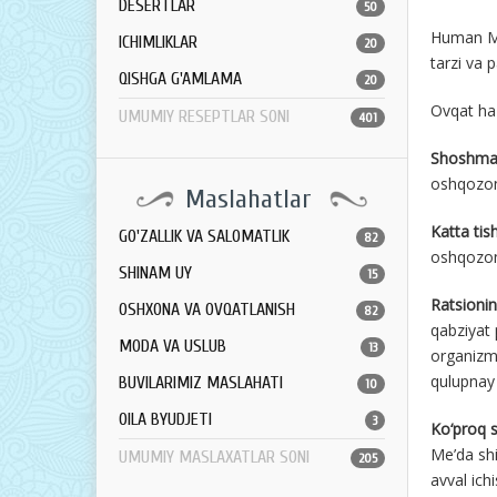
DESERTLAR
50
Human Med
ICHIMLIKLAR
20
tarzi va 
QISHGA G'AMLAMA
20
Ovqat haz
UMUMIY RESEPTLAR SONI
401
Shoshmas
oshqozon 
Maslahatlar
Katta ti
GO'ZALLIK VA SALOMATLIK
82
oshqozond
SHINAM UY
15
Ratsionin
OSHXONA VA OVQATLANISH
82
qabziyat 
MODA VA USLUB
13
organizmd
qulupnay 
BUVILARIMIZ MASLAHATI
10
OILA BYUDJETI
3
Ko‘proq s
Me’da shi
UMUMIY MASLAXATLAR SONI
205
avval ichi