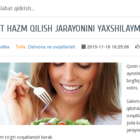
T HAZM QILISH JARAYONINI YAXSHILAYM
alika
Toifa:
Oshxona va ovqatlanish
2015-11-16 16:25:06
Qorin s
aynish
bog‘li
xolos.
Saloma
qilish
ovqatl
juda k
jarayo
 to‘g‘ri ovqatlanish kerak.