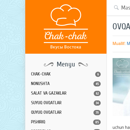
OVQA
Muallif:
M
Menyu
CHAK-CHAK
6
NONUSHTA
45
SALAT VA GAZAKLAR
62
SUYUQ OVQATLAR
34
QUYUQ OVQATLAR
79
PISHIRIQ
85
uchun ham