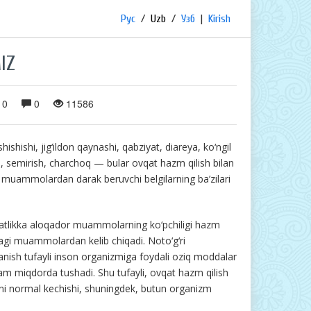
Рус
/
Uzb
/
Узб
|
Kirish
IZ
0
0
11586
hishishi, jig‘ildon qaynashi, qabziyat, diareya, ko‘ngil
i, semirish, charchoq — bular ovqat hazm qilish bilan
q muammolardan darak beruvchi belgilarning ba’zilari
tlikka aloqador muammolarning ko‘pchiligi hazm
dagi muammolardan kelib chiqadi. Noto‘g‘ri
anish tufayli inson organizmiga foydali oziq moddalar
am miqdorda tushadi. Shu tufayli, ovqat hazm qilish
ni normal kechishi, shuningdek, butun organizm