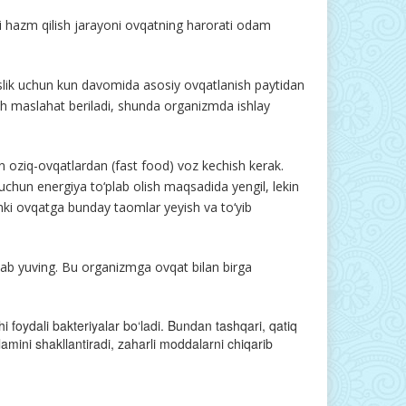
 hazm qilish jarayoni ovqatning harorati odam
maslik uchun kun davomida asosiy ovqatlanish paytidan
ish maslahat beriladi, shunda organizmda ishlay
an oziq-ovqatlardan (fast food) voz kechish kerak.
uchun energiya to‘plab olish maqsadida yengil, lekin
chki ovqatga bunday taomlar yeyish va to‘yib
nlab yuving. Bu organizmga ovqat bilan birga
hi foydali bakteriyalar bo‘ladi. Bundan tashqari, qatiq
lamini shakllantiradi, zaharli moddalarni chiqarib