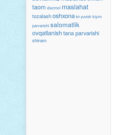
maslahat
taom
dazmol
oshxona
tozalash
kiyim
kir yuvish
salomatlik
parvarishi
ovqatlanish
tana parvarishi
shinam