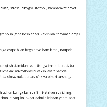
ekish, stress, alkogol iste’moli, kamharakat hayot
‘iz bo‘shlig‘ida boshlanadi. Yaxshilab chaynash orqali
imiga ovqat bilan birga havo ham kiradi, natijada
az qilish tizimidan tez o‘tishiga imkon beradi, bu
siz ichaklar mikroflorasini yaxshilaysiz hamda
da olma, nok, banan, o‘rik va olxo‘ri turshagi,
 olish uchun kuniga kamida 8—9 stakan suv iching.
uchun, suyuqlikni ovqat qabul qilishdan yarim soat