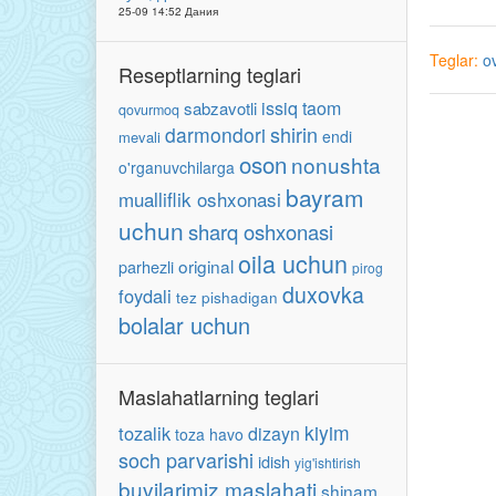
25-09 14:52 Дания
Teglar:
o
Reseptlarning teglari
issiq taom
sabzavotli
qovurmoq
shirin
darmondori
endi
mevali
oson
nonushta
o'rganuvchilarga
bayram
mualliflik oshxonasi
uchun
sharq oshxonasi
oila uchun
original
parhezli
pirog
duxovka
foydali
tez pishadigan
bolalar uchun
Maslahatlarning teglari
kiyim
tozalik
dizayn
toza havo
soch parvarishi
idish
yig'ishtirish
buvilarimiz maslahati
shinam