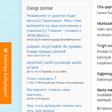
Oxirgi izohlar
O‘ta qay
tanasi har
Независимо от дырочек будет
вкусно))) Гарантирую. Мясо тоже
Muntazam
выбирайте на свое усмотрение и
oldin tam
усвоение)))) Главное - готовить с
boshlash 
ЛЮБОВЬЮ)))
08-03 22:36 islamova ipargul khamidkhanovna
To‘g‘ri o
judayam ciroyli ciqibdi. Bu yiyiwdan
bowqa narsaga yaramidi
Ertalab h
16-01 22:41 D i l i m
kaloriyal
tayyorlash usulini yozsangiz yaxshi
ovqatlan
bo'lardi
28-12 15:10 Topradio.zn.uz online
Gigiyenag
Точно поможеть ?
bakteriya
17-02 17:08 Исмайлова Райхан Куанышбаевна
Как вариант, открыть семь
Qatiq mah
карточек...
moddalar 
25-09 14:54 Дания
tashlaydi.
Неа, я его добавляю совсем чуть-
Bo’lishm
чуть, для запаха!