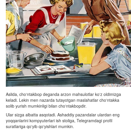
Aslida, cho‘ntakbop deganda arzon mahsulotlar koʻz oldimizga
keladi. Lekin men nazarda tutayotgan maslahatlar choʻntakka
solib yurish mumkinligi bilan choʻntakbopdir.
Ular sizga albatta asqotadi. Ashaddiy pazandalar ulardan eng
yoqqanlarini kompyuterlari ish stoliga, Telegramdagi profil
suratlariga qoʻyib qoʻyishlari mumkin.