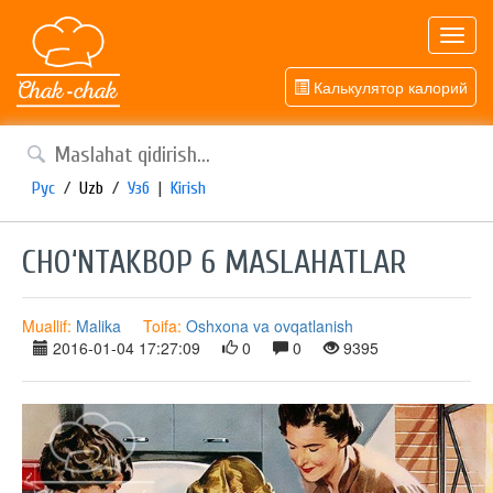
Toggl
navig
Калькулятор калорий
Рус
/
Uzb
/
Узб
|
Kirish
CHO‘NTAKBOP 6 MASLAHATLAR
Muallif:
Malika
Toifa:
Oshxona va ovqatlanish
2016-01-04 17:27:09
0
0
9395