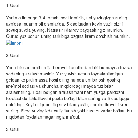
1-Usul
Yarimta limonga 3-4 tomchi asal tomizib, uni yuzingizga suring,
ayniqsa muammoli qismlariga. 5 daqiqadan keyin yuzingizni
sovuq suvda yuving. Natijasini darrov payqashingiz mumkin.
Quruq yuz uchun uning tarkibiga ozgina krem qo‘shish mumkin.
2-Usul
Yana bir samarali natija beruvchi usullardan biri bu mayda tuz va
sodaning aralashmasidir. Yuz yuvish uchun foydalaniladigan
geldan ko‘pikli massa hosil qiling hamda uni bir osh qoshiq
iste’mol sodasi va shuncha miqdordagi mayda tuz bilan
aralashtiring. Hosil bo‘lgan aralashmani nam yuzga pardozni
tozalashda ishlatiluvchi paxta bo‘lagi bilan suring va 5 daqiqaga
qoldiring. Keyin niqobni iliq suv bilan yuvib, namlantiruvchi krem
suring. Biroq yuzingizda yallig‘lanish yoki husnbuzarlar bo‘lsa, bu
niqobdan foydalanmaganingiz ma’qul.
3-Usul