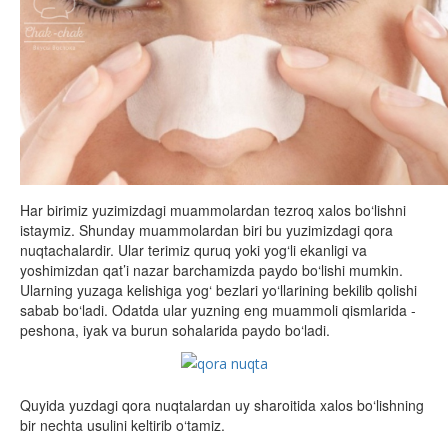
Har birimiz yuzimizdagi muammolardan tezroq xalos bo‘lishni
istaymiz. Shunday muammolardan biri bu yuzimizdagi qora
nuqtachalardir. Ular terimiz quruq yoki yog‘li ekanligi va
yoshimizdan qat’i nazar barchamizda paydo bo‘lishi mumkin.
Ularning yuzaga kelishiga yog‘ bezlari yo‘llarining bekilib qolishi
sabab bo‘ladi. Odatda ular yuzning eng muammoli qismlarida -
peshona, iyak va burun sohalarida paydo bo‘ladi.
Quyida yuzdagi qora nuqtalardan uy sharoitida xalos bo‘lishning
bir nechta usulini keltirib o‘tamiz.