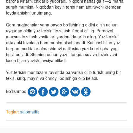
barcha kirlarni chiqarib yuboradi. Niqobni haftasiga 1—2 marta
surish mumkin. Niqobdan keyin terini namlantiruvchi kremdan
foydalanishni unutmang.
Qora nuqtachalar yana paydo bo‘lishining oldini olish uchun
uyqudan oldin yuz terisini tozalashni odat qiling. Pardozni
maxsus tozalash vositalari yordamida artib oling. Yuz terisini
ertalabki tozalash ham muhim hisoblanadi. Kechasi bilan yuz
bergan moddalar almashinuvi natijasida yuzda ortiqcha yog‘
hosil bo‘ladi. Shuning uchun yuzni tongda suv va tozalovchi
loson bilan yuvish tavsiya etiladi.
Yuz terisini muntazam ravishda parvarish qilib turish uning bir
tekis, silliq, mayin va chiroyli bo‘lishiga olib keladi.
Bo’lishmoq
Teglar:
salomatlik