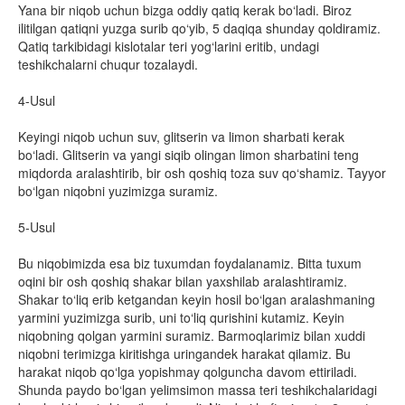
Yana bir niqob uchun bizga oddiy qatiq kerak bo‘ladi. Biroz
ilitilgan qatiqni yuzga surib qo‘yib, 5 daqiqa shunday qoldiramiz.
Qatiq tarkibidagi kislotalar teri yog‘larini eritib, undagi
teshikchalarni chuqur tozalaydi.
4-Usul
Keyingi niqob uchun suv, glitserin va limon sharbati kerak
bo‘ladi. Glitserin va yangi siqib olingan limon sharbatini teng
miqdorda aralashtirib, bir osh qoshiq toza suv qo‘shamiz. Tayyor
bo‘lgan niqobni yuzimizga suramiz.
5-Usul
Bu niqobimizda esa biz tuxumdan foydalanamiz. Bitta tuxum
oqini bir osh qoshiq shakar bilan yaxshilab aralashtiramiz.
Shakar to‘liq erib ketgandan keyin hosil bo‘lgan aralashmaning
yarmini yuzimizga surib, uni to‘liq qurishini kutamiz. Keyin
niqobning qolgan yarmini suramiz. Barmoqlarimiz bilan xuddi
niqobni terimizga kiritishga uringandek harakat qilamiz. Bu
harakat niqob qo‘lga yopishmay qolguncha davom ettiriladi.
Shunda paydo bo‘lgan yelimsimon massa teri teshikchalaridagi