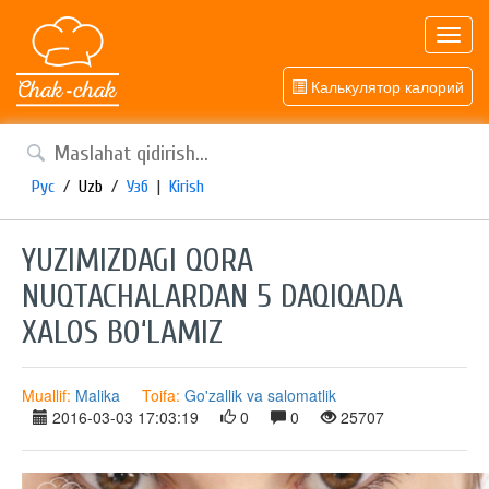
Toggl
navig
Калькулятор калорий
Рус
/
Uzb
/
Узб
|
Kirish
YUZIMIZDAGI QORA
NUQTACHALARDAN 5 DAQIQADA
XALOS BO‘LAMIZ
Muallif:
Malika
Toifa:
Go'zallik va salomatlik
2016-03-03 17:03:19
0
0
25707