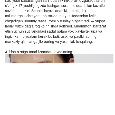
Lab yosh kattalashgan sari juda sekinlik bilan o‘zgaradi, farqni
o‘zingiz 17 yoshligingizda tushgan suratni diqqat bilan kuzatib
sezish mumkin. Shunisi hayratlanarliki, lab atigi bir necha
millimetrga kichraygan bo‘lsa-da, bu yuz ifodasidan kelib
chiqadigan umumiy taassurotni butunlay o‘zgartiradi — yupqa
lablar yuzni dag‘alroq ko‘rinishga keltiradi. Muammoni bartaraf
etish uchun sut rangidagi sadaf qalam yoki xaylayter upa va
ingichka mo‘yqalam kerak bo‘ladi: ustki va pastki labning
markaziy qismlariga jilo bering va yaxshilab ishqalang.
4. Upa o‘rniga tonal kremdan foydalaning