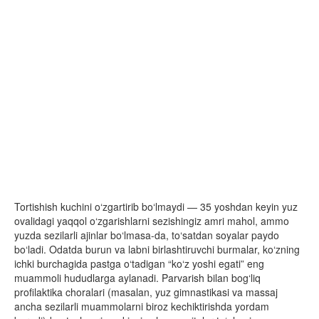
Tortishish kuchini o‘zgartirib bo‘lmaydi — 35 yoshdan keyin yuz
ovalidagi yaqqol o‘zgarishlarni sezishingiz amri mahol, ammo
yuzda sezilarli ajinlar bo‘lmasa-da, to‘satdan soyalar paydo
bo‘ladi. Odatda burun va labni birlashtiruvchi burmalar, ko‘zning
ichki burchagida pastga o‘tadigan “ko‘z yoshi egati” eng
muammoli hududlarga aylanadi. Parvarish bilan bog‘liq
profilaktika choralari (masalan, yuz gimnastikasi va massaj
ancha sezilarli muammolarni biroz kechiktirishda yordam