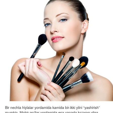
Bir nechta hiylalar yordamida kamida bir-ikki yilni “yashirish”
mumkin. Mohir qo‘llar yordamida esa yanada ko‘proq yilga