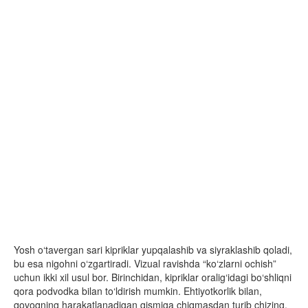
Yosh o‘tavergan sari kipriklar yupqalashib va siyraklashib qoladi,
bu esa nigohni o‘zgartiradi. Vizual ravishda “ko‘zlarni ochish”
uchun ikki xil usul bor. Birinchidan, kipriklar oralig‘idagi bo‘shliqni
qora podvodka bilan to‘ldirish mumkin. Ehtiyotkorlik bilan,
qovoqning harakatlanadigan qismiga chiqmasdan turib chizing.