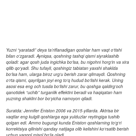
Yuzni “yaratadi” deya ta’riflanadigan qoshlar ham vaqt o‘tishi
bilan o‘zgaradi. Ayniqsa, qoshning tashqi qismi siyraklashib
qoladi: agar qosh juda ingichka bo‘lsa, bu nigohni horg‘in va xira
qilib qo‘yadi. Shu tufayli, qoshingiz tabiatan yaxshi shaklda
bo‘lsa ham, ularga biroz urg‘u berish zarar qilmaydi. Qoshning
o‘rta qismi, qayrilgan joyi eng to‘q hudud bo‘lishi kerak. Uning
asosi esa eng och tusda bo‘lishi zarur, bu qoshga qaldirg‘och
qanotidek “uchib” turganlik effektini beradi va haqiqatan ham
yuzning shaklini bor bo‘yicha namoyon qiladi.
Suratda: Jennifer Eniston 2006 va 2015-yillarda. Aktrisa bir
vaqtlar eng kulgili qoshlarga ega yulduzlar reytingiga tushib
qolgan edi. Ammo bugungi kunda Eniston qoshlarning to‘g‘ri
korrektsiya qilinishi qanday natijaga olib kelishini ko‘rsatib berish
uchun yaqqol misol bo‘la oladi.