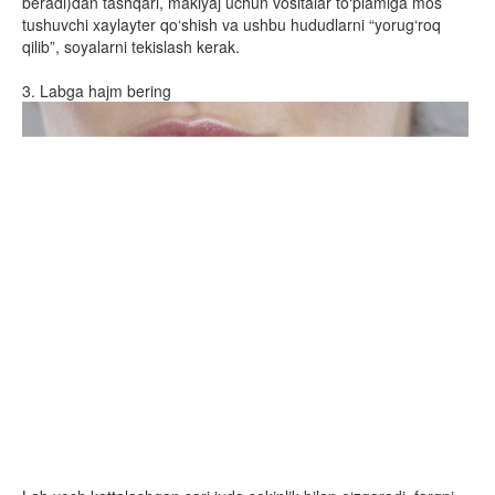
beradi)dan tashqari, makiyaj uchun vositalar to‘plamiga mos
tushuvchi xaylayter qo‘shish va ushbu hududlarni “yorug‘roq
qilib”, soyalarni tekislash kerak.
3. Labga hajm bering