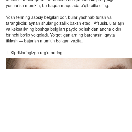
yosharish mumkin, bu haqda maqolada o‘qib bilib oling.
Yosh terining asosiy belgilari bor, bular yashnab turish va
taranglikdir, aynan shular go‘zallik baxsh etadi. Afsuski, ular ajin
va keksalikning boshqa belgilari paydo bo‘lishidan ancha oldin
birinchi bo‘lib yo‘qoladi. Yo‘qotilganlarning barchasini qayta
tiklash — bajarish mumkin bo‘lgan vazifa.
1. Kipriklaringizga urg‘u bering