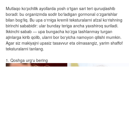
Mutlaqo ko‘pchilik ayollarda yosh o‘tgan sari teri quruqlashib
boradi: bu organizmda sodir bo‘ladigan gormonal o‘zgarishlar
bilan bog‘liq. Bu upa o‘rniga kremli teksturalarni afzal ko‘rishning
birinchi sababidir: ular bunday teriga ancha yaxshiroq suriladi.
Ikkinchi sabab — upa bungacha ko‘zga tashlanmay turgan
ajinlarga kirib qolib, ularni bor bo‘yicha namoyon qilishi mumkin.
Agar siz makiyajni upasiz tasavvur eta olmasangiz, yarim shaffof
teksturalarni tanlang.
1. Qoshga urg‘u bering