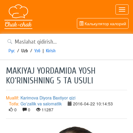
Toggl
navig
Калькулятор калорий
Рус
/
Uzb
/
Узб
|
Kirish
MAKIYAJ YORDAMIDA YOSH
KO‘RINISHNING 5 TA USULI
Muallif:
Karimova Diyora Baxtiyor qizi
Toifa:
Go'zallik va salomatlik
2016-04-22 10:14:53
0
0
11287