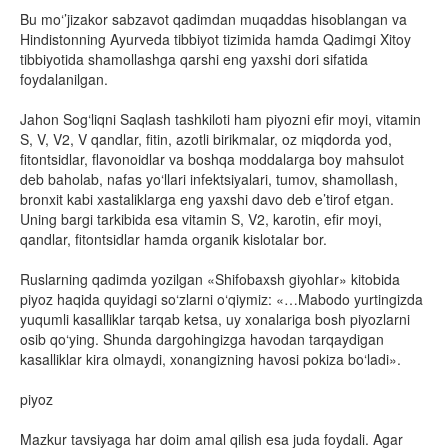
Bu mo‘’jizakor sabzavot qadimdan muqaddas hisoblangan va
Hindistonning Ayurveda tibbiyot tizimida hamda Qadimgi Xitoy
tibbiyotida shamollashga qarshi eng yaxshi dori sifatida
foydalanilgan.
Jahon Sog‘liqni Saqlash tashkiloti ham piyozni efir moyi, vitamin
S, V, V2, V qandlar, fitin, azotli birikmalar, oz miqdorda yod,
fitontsidlar, flavonoidlar va boshqa moddalarga boy mahsulot
deb baholab, nafas yo‘llari infektsiyalari, tumov, shamollash,
bronxit kabi xastaliklarga eng yaxshi davo deb e’tirof etgan.
Uning bargi tarkibida esa vitamin S, V2, karotin, efir moyi,
qandlar, fitontsidlar hamda organik kislotalar bor.
Ruslarning qadimda yozilgan «Shifobaxsh giyohlar» kitobida
piyoz haqida quyidagi so‘zlarni o‘qiymiz: «…Mabodo yurtingizda
yuqumli kasalliklar tarqab ketsa, uy xonalariga bosh piyozlarni
osib qo‘ying. Shunda dargohingizga havodan tarqaydigan
kasalliklar kira olmaydi, xonangizning havosi pokiza bo‘ladi».
piyoz
Mazkur tavsiyaga har doim amal qilish esa juda foydali. Agar