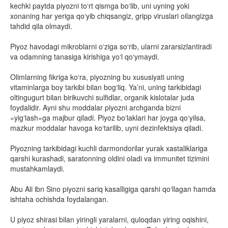
kechki paytda piyozni to‘rt qismga bo‘lib, uni uyning yoki
xonaning har yeriga qo‘yib chiqsangiz, gripp viruslari oilangizga
tahdid qila olmaydi.
Piyoz havodagi mikroblarni o‘ziga so‘rib, ularni zararsizlantiradi
va odamning tanasiga kirishiga yo‘l qo‘ymaydi.
Olimlarning fikriga ko‘ra, piyozning bu xususiyati uning
vitaminlarga boy tarkibi bilan bog‘liq. Ya’ni, uning tarkibidagi
oltingugurt bilan birikuvchi sulfidlar, organik kislotalar juda
foydalidir. Ayni shu moddalar piyozni archganda bizni
«yig‘lash»ga majbur qiladi. Piyoz bo‘laklari har joyga qo‘yilsa,
mazkur moddalar havoga ko‘tarilib, uyni dezinfektsiya qiladi.
Piyozning tarkibidagi kuchli darmondorilar yurak xastaliklariga
qarshi kurashadi, saratonning oldini oladi va immunitet tizimini
mustahkamlaydi.
Abu Ali ibn Sino piyozni sariq kasalligiga qarshi qo‘llagan hamda
ishtaha ochishda foydalangan.
U piyoz shirasi bilan yiringli yaralarni, quloqdan yiring oqishini,