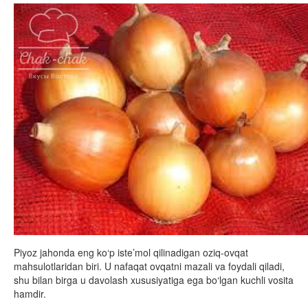
Piyoz jahonda eng ko‘p iste’mol qilinadigan oziq-ovqat
mahsulotlaridan biri. U nafaqat ovqatni mazali va foydali qiladi,
shu bilan birga u davolash xususiyatiga ega bo‘lgan kuchli vosita
hamdir.