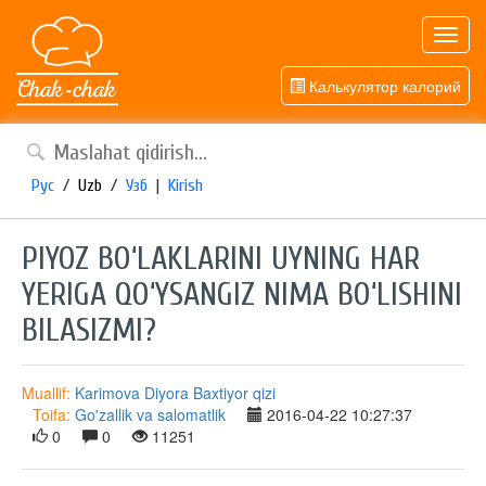
Toggl
navig
Калькулятор калорий
Рус
/
Uzb
/
Узб
|
Kirish
PIYOZ BO‘LAKLARINI UYNING HAR
YERIGA QO‘YSANGIZ NIMA BO‘LISHINI
BILASIZMI?
Muallif:
Karimova Diyora Baxtiyor qizi
Toifa:
Go'zallik va salomatlik
2016-04-22 10:27:37
0
0
11251