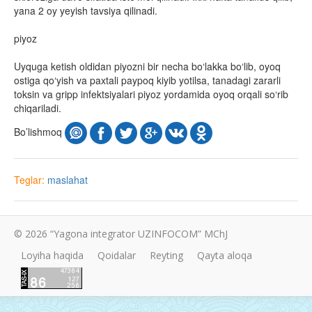
yana 2 oy yeyish tavsiya qilinadi.
piyoz
Uyquga ketish oldidan piyozni bir necha bo‘lakka bo‘lib, oyoq
ostiga qo‘yish va paxtali paypoq kiyib yotilsa, tanadagi zararli
toksin va gripp infektsiyalari piyoz yordamida oyoq orqali so‘rib
chiqariladi.
Bo’lishmoq
Teglar:
maslahat
© 2026 “Yagona integrator UZINFOCOM” MChJ
Loyiha haqida
Qoidalar
Reyting
Qayta aloqa