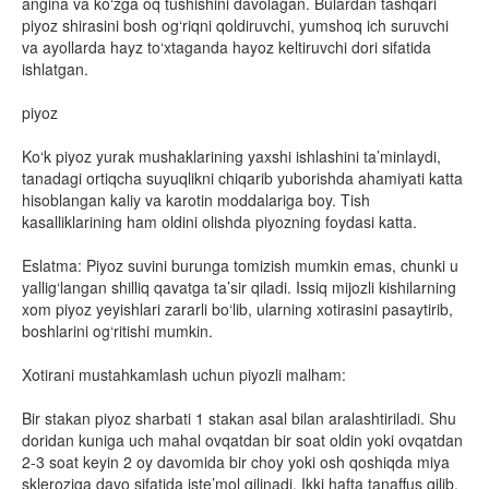
angina va ko‘zga oq tushishini davolagan. Bulardan tashqari
piyoz shirasini bosh og‘riqni qoldiruvchi, yumshoq ich suruvchi
va ayollarda hayz to‘xtaganda hayoz keltiruvchi dori sifatida
ishlatgan.
piyoz
Ko‘k piyoz yurak mushaklarining yaxshi ishlashini ta’minlaydi,
tanadagi ortiqcha suyuqlikni chiqarib yuborishda ahamiyati katta
hisoblangan kaliy va karotin moddalariga boy. Tish
kasalliklarining ham oldini olishda piyozning foydasi katta.
Eslatma: Piyoz suvini burunga tomizish mumkin emas, chunki u
yallig‘langan shilliq qavatga ta’sir qiladi. Issiq mijozli kishilarning
xom piyoz yeyishlari zararli bo‘lib, ularning xotirasini pasaytirib,
boshlarini og‘ritishi mumkin.
Xotirani mustahkamlash uchun piyozli malham:
Bir stakan piyoz sharbati 1 stakan asal bilan aralashtiriladi. Shu
doridan kuniga uch mahal ovqatdan bir soat oldin yoki ovqatdan
2-3 soat keyin 2 oy davomida bir choy yoki osh qoshiqda miya
skleroziga davo sifatida iste’mol qilinadi. Ikki hafta tanaffus qilib,