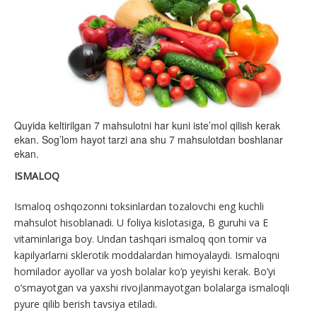
Quyida keltirilgan 7 mahsulotni har kuni iste’mol qilish kerak
ekan. Sog’lom hayot tarzi ana shu 7 mahsulotdan boshlanar
ekan.
ISMALOQ
Ismaloq oshqozonni toksinlardan tozalovchi eng kuchli
mahsulot hisoblanadi. U foliya kislotasiga, B guruhi va E
vitaminlariga boy. Undan tashqari ismaloq qon tomir va
kapilyarlarni sklerotik moddalardan himoyalaydi. Ismaloqni
homilador ayollar va yosh bolalar ko’p yeyishi kerak. Bo’yi
o’smayotgan va yaxshi rivojlanmayotgan bolalarga ismaloqli
pyure qilib berish tavsiya etiladi.