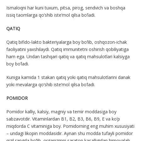
Ismaloqni har kuni tuxum, pitsa, pirog, sendvich va boshqa
issiq taomlarga qo’shib iste’mol qilsa bo’ladi.
QATIQ
Qatiq bifido-lakto bakteriyalarga boy bo’lib, oshqozon-ichak
faoliyatini yaxshilaydi. Qatiq immunitetni oshirish qobiliyatiga
ham ega. Undan tashqari qatiq va qatiq mahsulotlari kalsiyga
boy bo’ladi.
Kuniga kamida 1 stakan qatiq yoki qatiq mahsulotlarini danak
yoki mevalarga qo’shib iste’mol qilsa bo’ladi.
POMIDOR
Pomidor kalliy, kalsiy, magniy va temir moddasiga boy
sabzavotdir. Vitaminlardan B1, B2, B3, B6, B9, E va ko’p
miqdorda C vitaminiga boy. Pomidorning eng muhim xususiyati
– undagi likopin moddasidir. Aynan shu modda tufayli pomidor
qizil rangda bo’lib, organizmni saraton kasalligidan himoyalab