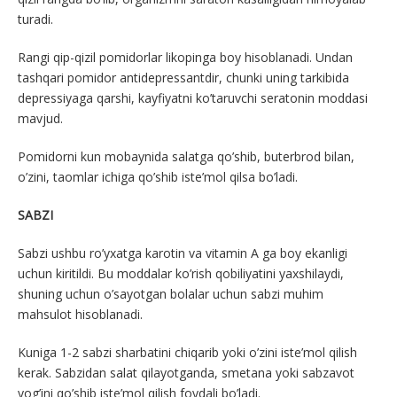
turadi.
Rangi qip-qizil pomidorlar likopinga boy hisoblanadi. Undan
tashqari pomidor antidepressantdir, chunki uning tarkibida
depressiyaga qarshi, kayfiyatni ko’taruvchi seratonin moddasi
mavjud.
Pomidorni kun mobaynida salatga qo’shib, buterbrod bilan,
o’zini, taomlar ichiga qo’shib iste’mol qilsa bo’ladi.
SABZI
Sabzi ushbu ro’yxatga karotin va vitamin A ga boy ekanligi
uchun kiritildi. Bu moddalar ko’rish qobiliyatini yaxshilaydi,
shuning uchun o’sayotgan bolalar uchun sabzi muhim
mahsulot hisoblanadi.
Kuniga 1-2 sabzi sharbatini chiqarib yoki o’zini iste’mol qilish
kerak. Sabzidan salat qilayotganda, smetana yoki sabzavot
yog’ini qo’shib iste’mol qilish foydali bo’ladi.