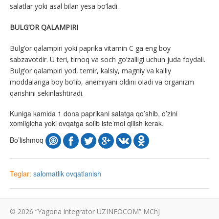
salatlar yoki asal bilan yesa bo’ladi.
BULG’OR QALAMPIRI
Bulg’or qalampiri yoki paprika vitamin C ga eng boy
sabzavotdir. U teri, tirnoq va soch go’zalligi uchun juda foydali.
Bulg’or qalampiri yod, temir, kalsiy, magniy va kalliy
moddalariga boy bo’lib, anemiyani oldini oladi va organizm
qarishini sekinlashtiradi.
Kuniga kamida 1 dona paprikani salatga qo’shib, o’zini
xomligicha yoki ovqatga solib iste’mol qilish kerak.
Bo’lishmoq
Teglar:
salomatlik
ovqatlanish
© 2026 “Yagona integrator UZINFOCOM” MChJ