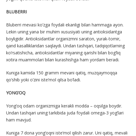
BLUBERRI
Bluberri mevasi ko’zga foydali ekanligi bilan hammaga ayon.
Lekin uning yana bir muhim xususiyati uning antioksidantga
boyligidir. Antioksidantlar organizmni saraton, yurak-tomir,
qand kasalliklaridan saqlaydi. Undan tashqari, tadqiqotlarning
ko’rsatishicha, antioksidantlar miyaning qarishi bilan bog’liq
xotira muammolari bilan kurashishga ham yordam beradi.
Kuniga kamida 150 gramm mevani qatiq, muzqaymoqqa
qo’shib yoki o’zini iste’mol qilsa bo’ladi.
YONG’OQ
Yong’oq odam organizmiga kerakli modda – oqsilga boydir.
Undan tashqari uning tarkibida juda foydali omega-3 yog’lari
ham mavjud.
Kuniga 7 dona yong’oqni iste’mol qilish zarur. Uni qatiq, mevali