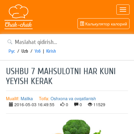
Toggl
navig
Калькулятор калорий
Рус
/
Uzb
/
Узб
|
Kirish
USHBU 7 MAHSULOTNI HAR KUNI
YEYISH KERAK
Muallif:
Malika
Toifa:
Oshxona va ovqatlanish
2016-05-03 16:49:55
0
0
11529