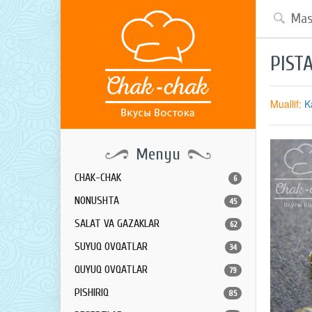
PIST
Muallif:
K
Menyu
CHAK-CHAK
6
NONUSHTA
45
SALAT VA GAZAKLAR
62
SUYUQ OVQATLAR
34
QUYUQ OVQATLAR
79
PISHIRIQ
85