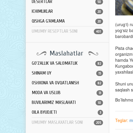
DESERTLAR
50
ICHIMLIKLAR
20
QISHGA G'AMLAMA
20
(urug‘i) 
yog‘siz b
UMUMIY RESEPTLAR SONI
401
barobardi
Pista cha
Maslahatlar
organizmi
hamda Ye v
GO'ZALLIK VA SALOMATLIK
82
Kungaboqa
yaxshilas
SHINAM UY
15
OSHXONA VA OVQATLANISH
Shuni unu
82
saqlash s
MODA VA USLUB
13
Bo’lishm
BUVILARIMIZ MASLAHATI
10
OILA BYUDJETI
3
Teglar:
m
UMUMIY MASLAXATLAR SONI
205