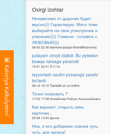
Oxirgi izohlar
Независимо от дырочек будет
вкусно))) Гарантирую. Мясо тоже
выбирайте на свое усмотрение и
усвоение)))) Главное - готовить с
ЛЮБОВЬЮ)))
08-03 22:36 islamova ipargul khamidkhanovna
judayam ciroyli ciqibdi. Bu yiyiwdan
bowqa narsaga yaramidi
16-01 22:41 D i l i m
tayyorlash usulini yozsangiz yaxshi
bo'lardi
28-12 15:10 Topradio.zn.uz online
Точно поможеть ?
17-02 17:08 Исмайлова Райхан Куанышбаевна
Как вариант, открыть семь
карточек...
25-09 14:54 Дания
Неа, я его добавляю совсем чуть-
чуть, для запаха!