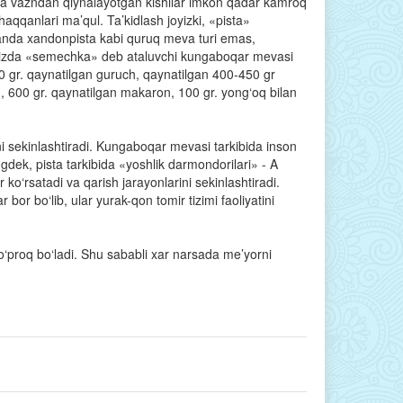
ha vazndan qiynalayotgan kishilar imkon qadar kamroq
haqqanlari ma’qul. Ta’kidlash joyizki, «pista»
anda xandonpista kabi quruq meva turi emas,
izda «semechka» deb ataluvchi kungaboqar mevasi
00 gr. qaynatilgan guruch, qaynatilgan 400-450 gr
on, 600 gr. qaynatilgan makaron, 100 gr. yong‘oq bilan
ni sekinlashtiradi. Kungaboqar mevasi tarkibida inson
gdek, pista tarkibida «yoshlik darmondorilari» - A
r ko‘rsatadi va qarish jarayonlarini sekinlashtiradi.
bor bo‘lib, ular yurak-qon tomir tizimi faoliyatini
o‘proq bo‘ladi. Shu sababli xar narsada me’yorni