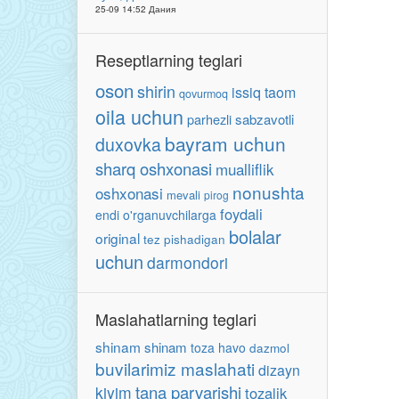
25-09 14:52 Дания
Reseptlarning teglari
oson
shirin
issiq taom
qovurmoq
oila uchun
parhezli
sabzavotli
bayram uchun
duxovka
sharq oshxonasi
mualliflik
nonushta
oshxonasi
mevali
pirog
foydali
endi o'rganuvchilarga
bolalar
original
tez pishadigan
uchun
darmondori
Maslahatlarning teglari
shinam
shinam
toza havo
dazmol
buvilarimiz maslahati
dizayn
tana parvarishi
kiyim
tozalik