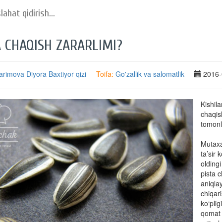
A CHAQISH ZARARLIMI?
arimova Diyora Baxtiyor qizi
Toifa:
Go'zallik va salomatlik
2016-
Kishil
chaqis
tomonla
Mutaxas
ta’sir 
oldingi
pista c
aniqlay
chiqar
ko‘pli
qomat 