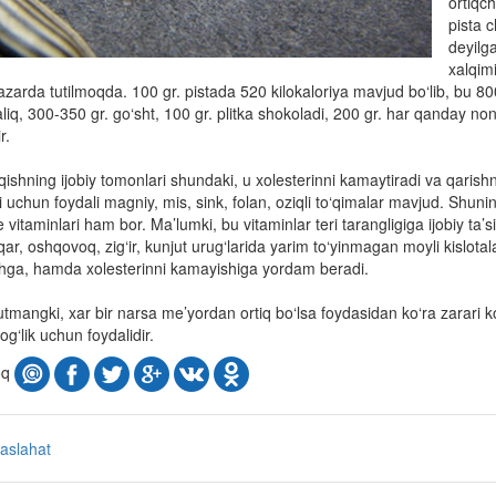
ortiqc
pista c
deyilg
xalqim
nazarda tutilmoqda. 100 gr. pistada 520 kilokaloriya mavjud bo‘lib, bu 8
aliq, 300-350 gr. go‘sht, 100 gr. plitka shokoladi, 200 gr. har qanday n
r.
qishning ijobiy tomonlari shundaki, u xolesterinni kamaytiradi va qarish
 uchun foydali magniy, mis, sink, folan, oziqli to‘qimalar mavjud. Shunin
itaminlari ham bor. Ma’lumki, bu vitaminlar teri tarangligiga ijobiy ta’si
r, oshqovoq, zig‘ir, kunjut urug‘larida yarim to‘yinmagan moyli kislotalar 
hga, hamda xolesterinni kamayishiga yordam beradi.
tmangki, xar bir narsa me’yordan ortiq bo‘lsa foydasidan ko‘ra zarari k
og‘lik uchun foydalidir.
oq
aslahat