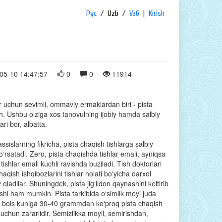
Рус
/
Uzb
/
Узб
|
Kirish
05-10 14:47:57
0
0
11914
ar uchun sevimli, ommaviy ermaklardan biri - pista
h. Ushbu o‘ziga xos tanovulning ijobiy hamda salbiy
ri bor, albatta.
sislarning fikricha, pista chaqish tishlarga salbiy
ko‘rsatadi. Zero, pista chaqishda tishlar emali, ayniqsa
 tishlar emali kuchli ravishda buziladi. Tish doktorlari
haqish ishqibozlarini tishlar holati bo‘yicha darxol
 oladilar. Shuningdek, pista jig‘ildon qaynashini keltirib
ishi ham mumkin. Pista tarkibida o‘simlik moyi juda
gi bois kuniga 30-40 grammdan ko‘proq pista chaqish
uchun zararlidir. Semizlikka moyil, semirishdan,