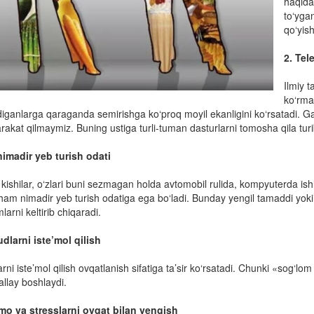
haqida
to‘yga
qo‘yis
2. Tel
Ilmiy t
ko‘rma
iganlarga qaraganda semirishga ko‘proq moyil ekanligini ko‘rsatadi. G
arakat qilmaymiz. Buning ustiga turli-tuman dasturlarni tomosha qila turi
nimadir yeb turish odati
 kishilar, o‘zlari buni sezmagan holda avtomobil rulida, kompyuterda ish
ham nimadir yeb turish odatiga ega bo‘ladi. Bunday yengil tamaddi yoki ki
arni keltirib chiqaradi.
udlarni iste’mol qilish
arni iste’mol qilish ovqatlanish sifatiga ta’sir ko‘rsatadi. Chunki «sog‘
allay boshlaydi.
o va stresslarni ovqat bilan yengish