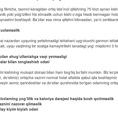
g fikricha, taomni keragidan ortiq iste’mol qilishning 75 foizi aynan kishi
anib yoki yolg‘izlikni his etmaslik uchun kishi o‘ziga hisob bermagan h
ynashni boshlaydi. Ba’zilar esa nima qilishni bilmasdan, ya’ni zerikkan
b uxlamaslik
tai nazardan uyquning yetishmasligi ishtahani uyg‘otuvchi garmon ishlab
sak, uyqu vaqtining bir soatga kamaytirilishi tanadagi yog‘ miqdorini 3 fo
 bilan shug‘ullanishga vaqt yetmasligi
alar bilan tenglashish odati
shi kishining muloqot doirasi bilan ham bog‘liq bo‘lishi mumkin. Biz ko‘
iz, do‘stimiz) ortiqcha vaznni normal holat sifatida qabul qila boshlaymiz
eyin semiz qarindoshlar va do‘stlar qurshovida bo‘lgan odamning ortiqch
lotlarning yog‘lilik va kaloriya darajasi haqida bosh qotirmaslik
aznini nazorat qilmaslik
lay kiyim kiyish odati