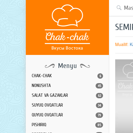
SEMI
Muallif:
K
Menyu
CHAK-CHAK
6
NONUSHTA
45
SALAT VA GAZAKLAR
62
SUYUQ OVQATLAR
34
QUYUQ OVQATLAR
79
PISHIRIQ
85