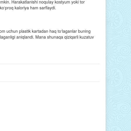
umkin. Harakatlanishi noqulay kostyum yoki tor
ko‘proq kaloriya ham sarflaydi.
taom uchun plastik kartadan haq to‘laganlar buning
aganligi aniqlandi. Mana shunaqa qiziqarli kuzatuv