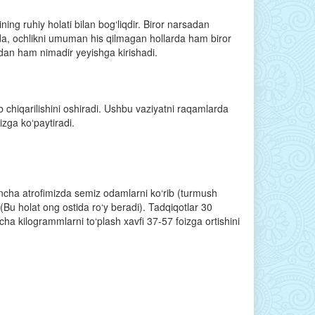
ning ruhiy holati bilan bog‘liqdir. Biror narsadan
olda, ochlikni umuman his qilmagan hollarda ham biror
idan ham nimadir yeyishga kirishadi.
 chiqarilishini oshiradi. Ushbu vaziyatni raqamlarda
izga ko‘paytiradi.
pincha atrofimizda semiz odamlarni ko‘rib (turmush
 (Bu holat ong ostida ro‘y beradi). Tadqiqotlar 30
a kilogrammlarni to‘plash xavfi 37-57 foizga ortishini