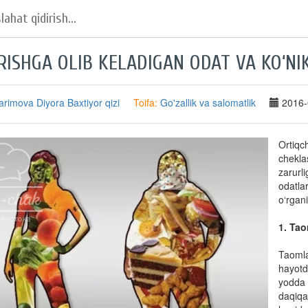
RISHGA OLIB KELADIGAN ODAT VA KO‘N
arimova Diyora Baxtiyor qizi
Toifa:
Go'zallik va salomatlik
2016-
Ortiqc
chekla
zarurli
odatlar
o‘rgan
1. Tao
Taomla
hayotd
yodda 
daqiqa