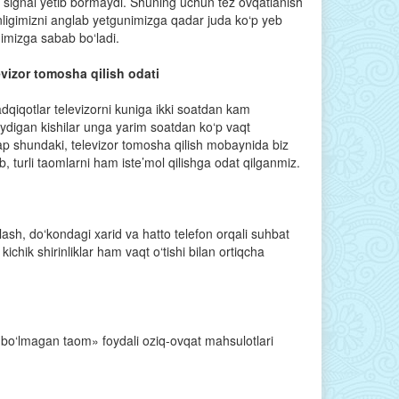
 signal yetib bormaydi. Shuning uchun tez ovqatlanish
nligimizni anglab yetgunimizga qadar juda ko‘p yeb
himizga sabab bo‘ladi.
evizor tomosha qilish odati
adqiqotlar televizorni kuniga ikki soatdan kam
ydigan kishilar unga yarim soatdan ko‘p vaqt
ap shundaki, televizor tomosha qilish mobaynida biz
b, turli taomlarni ham iste’mol qilishga odat qilganmiz.
lash, do‘kondagi xarid va hatto telefon orqali suhbat
chik shirinliklar ham vaqt o‘tishi bilan ortiqcha
lom bo‘lmagan taom» foydali oziq-ovqat mahsulotlari