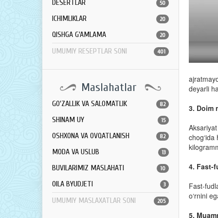
DESERTLAR
50
ICHIMLIKLAR
20
QISHGA G'AMLAMA
20
UMUMIY RESEPTLAR SONI
401
ajratmayd
Maslahatlar
deyarli h
GO'ZALLIK VA SALOMATLIK
82
3. Doim 
SHINAM UY
15
Aksariyat
OSHXONA VA OVQATLANISH
chog‘ida 
82
kilogramml
MODA VA USLUB
13
4. Fast-f
BUVILARIMIZ MASLAHATI
10
OILA BYUDJETI
3
Fast-fudl
o‘rnini eg
UMUMIY MASLAXATLAR SONI
205
5. Muamm