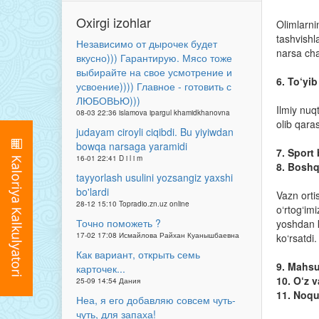
Oxirgi izohlar
Olimlarnin
tashvishl
Независимо от дырочек будет
narsa cha
вкусно))) Гарантирую. Мясо тоже
выбирайте на свое усмотрение и
6. To‘yi
усвоение)))) Главное - готовить с
ЛЮБОВЬЮ)))
Ilmiy nuq
08-03 22:36 islamova ipargul khamidkhanovna
olib qara
judayam ciroyli ciqibdi. Bu yiyiwdan
bowqa narsaga yaramidi
7. Sport
16-01 22:41 D i l i m
8. Boshq
tayyorlash usulini yozsangiz yaxshi
bo'lardi
Vazn orti
28-12 15:10 Topradio.zn.uz online
o‘rtog‘im
Точно поможеть ?
yoshdan k
17-02 17:08 Исмайлова Райхан Куанышбаевна
ko‘rsatdi.
Как вариант, открыть семь
9. Mahsu
карточек...
10. O‘z v
25-09 14:54 Дания
11. Noqu
Неа, я его добавляю совсем чуть-
чуть, для запаха!