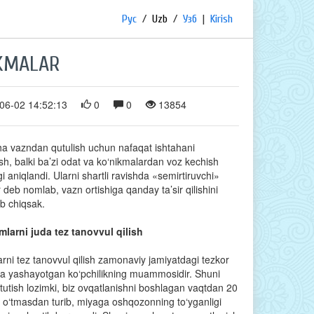
Рус
/
Uzb
/
Узб
|
Kirish
IKMALAR
06-02 14:52:13
0
0
13854
ha vazndan qutulish uchun nafaqat ishtahani
sh, balki ba’zi odat va ko‘nikmalardan voz kechish
gi aniqlandi. Ularni shartli ravishda «semirtiruvchi»
 deb nomlab, vazn ortishiga qanday ta’sir qilishini
ib chiqsak.
mlarni juda tez tanovvul qilish
rni tez tanovvul qilish zamonaviy jamiyatdagi tezkor
a yashayotgan ko‘pchilikning muammosidir. Shuni
tutish lozimki, biz ovqatlanishni boshlagan vaqtdan 20
 o‘tmasdan turib, miyaga oshqozonning to‘yganligi