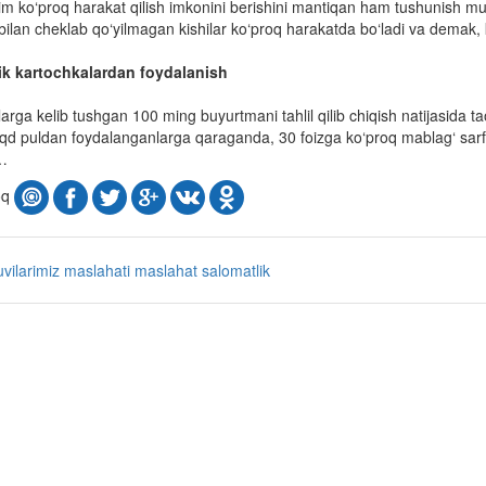
im ko‘proq harakat qilish imkonini berishini mantiqan ham tushunish m
bilan cheklab qo‘yilmagan kishilar ko‘proq harakatda bo‘ladi va demak, 
tik kartochkalardan foydalanish
arga kelib tushgan 100 ming buyurtmani tahlil qilib chiqish natijasida 
d puldan foydalanganlarga qaraganda, 30 foizga ko‘proq mablag‘ sarfl
i…
oq
uvilarimiz maslahati
maslahat
salomatlik