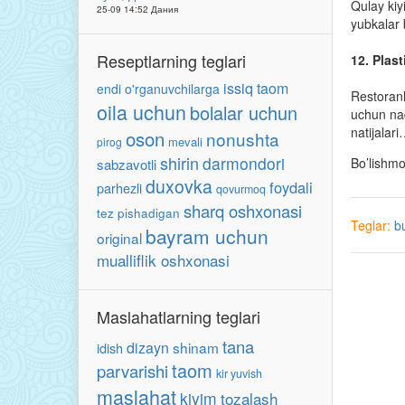
Qulay kiy
25-09 14:52 Дания
yubkalar 
Reseptlarning teglari
12. Plas
issiq taom
endi o'rganuvchilarga
Restoranl
oila uchun
bolalar uchun
uchun naq
natijalar
oson
nonushta
mevali
pirog
shirin
darmondori
Bo’lishm
sabzavotli
duxovka
foydali
parhezli
qovurmoq
sharq oshxonasi
tez pishadigan
Teglar:
b
bayram uchun
original
mualliflik oshxonasi
Maslahatlarning teglari
tana
dizayn
shinam
idish
taom
parvarishi
kir yuvish
maslahat
kiyim
tozalash