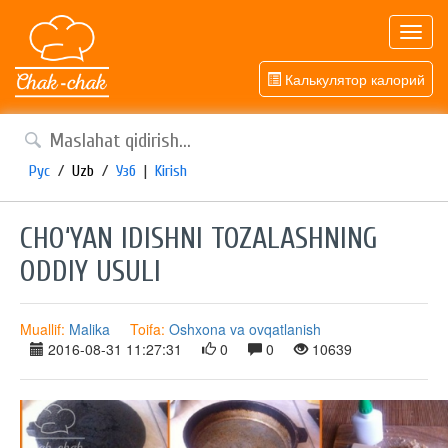
Toggl
navig
Калькулятор калорий
Рус
/
Uzb
/
Узб
|
Kirish
CHO‘YAN IDISHNI TOZALASHNING
ODDIY USULI
Muallif:
Malika
Toifa:
Oshxona va ovqatlanish
2016-08-31 11:27:31
0
0
10639