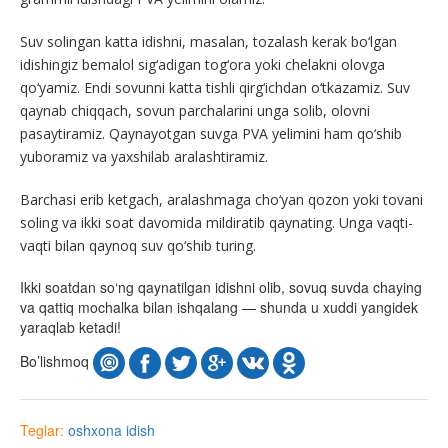
Suv solingan katta idishni, masalan, tozalash kerak bo‘lgan
idishingiz bemalol sig‘adigan tog‘ora yoki chelakni olovga
qo‘yamiz. Endi sovunni katta tishli qirg‘ichdan o‘tkazamiz. Suv
qaynab chiqqach, sovun parchalarini unga solib, olovni
pasaytiramiz. Qaynayotgan suvga PVA yelimini ham qo‘shib
yuboramiz va yaxshilab aralashtiramiz.
Barchasi erib ketgach, aralashmaga cho‘yan qozon yoki tovani
soling va ikki soat davomida mildiratib qaynating. Unga vaqti-
vaqti bilan qaynoq suv qo‘shib turing.
Ikki soatdan so‘ng qaynatilgan idishni olib, sovuq suvda chaying
va qattiq mochalka bilan ishqalang — shunda u xuddi yangidek
yaraqlab ketadi!
Bo’lishmoq
Teglar:
oshxona
idish