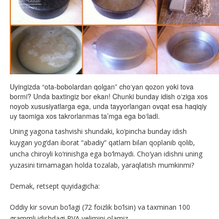
Uyingizda “ota-bobolardan qolgan” cho‘yan qozon yoki tova
bormi? Unda baxtingiz bor ekan! Chunki bunday idish o‘ziga xos
noyob xususiyatlarga ega, unda tayyorlangan ovqat esa haqiqiy
uy taomiga xos takrorlanmas ta’mga ega bo‘ladi.
Uning yagona tashvishi shundaki, ko‘pincha bunday idish
kuygan yog‘dan iborat “abadiy” qatlam bilan qoplanib qolib,
uncha chiroyli ko‘rinishga ega bo‘lmaydi. Cho‘yan idishni uning
yuzasini tirnamagan holda tozalab, yaraqlatish mumkinmi?
Demak, retsept quyidagicha:
Oddiy kir sovun bo‘lagi (72 foizlik bo‘lsin) va taxminan 100
grammli idishdagi PVA yelimini olamiz.