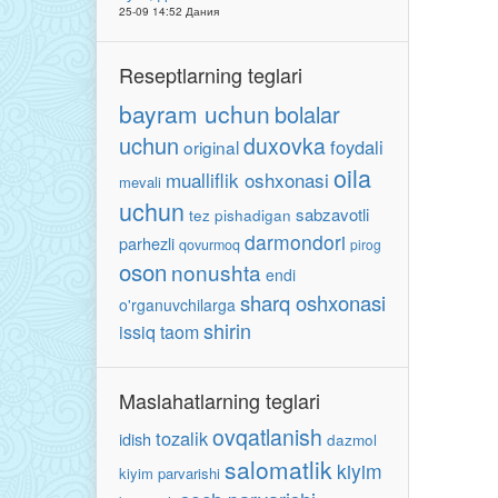
25-09 14:52 Дания
Reseptlarning teglari
bayram uchun
bolalar
uchun
duxovka
foydali
original
oila
mualliflik oshxonasi
mevali
uchun
sabzavotli
tez pishadigan
darmondori
parhezli
qovurmoq
pirog
oson
nonushta
endi
sharq oshxonasi
o'rganuvchilarga
shirin
issiq taom
Maslahatlarning teglari
ovqatlanish
tozalik
idish
dazmol
salomatlik
kiyim
kiyim parvarishi