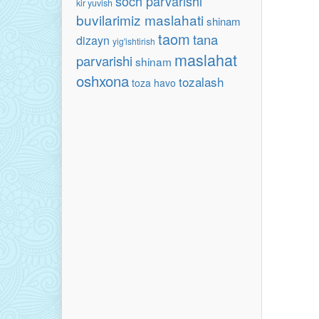
soch parvarishi
kir yuvish
buvilarimiz maslahati
shinam
taom
tana
dizayn
yig'ishtirish
maslahat
parvarishi
shinam
oshxona
tozalash
toza havo