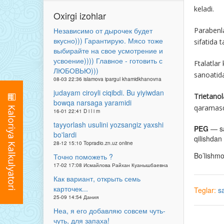
keladi.
Oxirgi izohlar
Независимо от дырочек будет
Parabenl
вкусно))) Гарантирую. Мясо тоже
sifatida t
выбирайте на свое усмотрение и
усвоение)))) Главное - готовить с
Ftalatlar
ЛЮБОВЬЮ)))
sanoatid
08-03 22:36 islamova ipargul khamidkhanovna
judayam ciroyli ciqibdi. Bu yiyiwdan
Trietano
bowqa narsaga yaramidi
qaramasd
16-01 22:41 D i l i m
tayyorlash usulini yozsangiz yaxshi
PEG
— sar
bo'lardi
qilishdan 
28-12 15:10 Topradio.zn.uz online
Bo’lishm
Точно поможеть ?
17-02 17:08 Исмайлова Райхан Куанышбаевна
Как вариант, открыть семь
карточек...
Teglar:
s
25-09 14:54 Дания
Неа, я его добавляю совсем чуть-
чуть, для запаха!