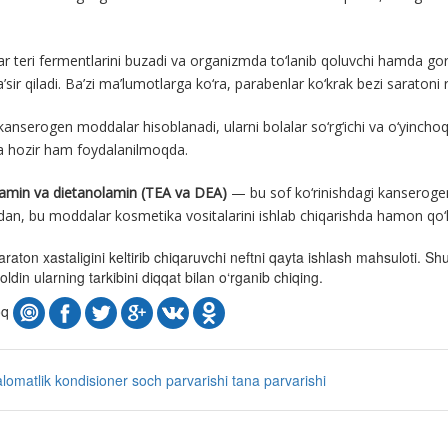
ar teri fermentlarini buzadi va organizmda to‘lanib qoluvchi hamda 
a’sir qiladi. Ba’zi ma’lumotlarga ko‘ra, parabenlar ko‘krak bezi saratoni ri
 kanserogen moddalar hisoblanadi, ularni bolalar so‘rg‘ichi va o‘yincho
a hozir ham foydalanilmoqda.
lamin va dietanolamin (TEA va DEA)
— bu sof ko‘rinishdagi kanseroge
an, bu moddalar kosmetika vositalarini ishlab chiqarishda hamon qo
aton xastaligini keltirib chiqaruvchi neftni qayta ishlash mahsuloti. Shu
oldin ularning tarkibini diqqat bilan o‘rganib chiqing.
oq
alomatlik
kondisioner
soch parvarishi
tana parvarishi