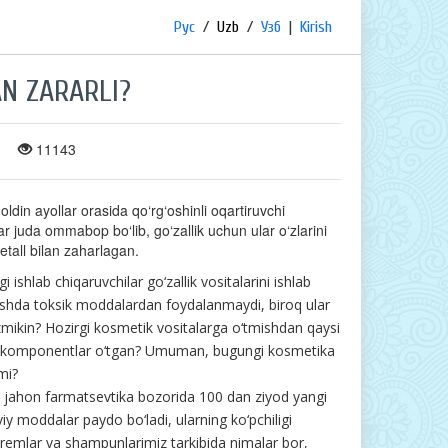
Рус
/
Uzb
/
Узб
|
Kirish
AN ZARARLI?
11143
 oldin ayollar orasida qo‘rg‘oshinli oqartiruvchi
ar juda ommabop bo‘lib, go‘zallik uchun ular o‘zlarini
etall bilan zaharlagan.
 ishlab chiqaruvchilar go‘zallik vositalarini ishlab
ishda toksik moddalardan foydalanmaydi, biroq ular
zmikin? Hozirgi kosmetik vositalarga o‘tmishdan qaysi
i komponentlar o‘tgan? Umuman, bugungi kosmetika
mi?
li jahon farmatsevtika bozorida 100 dan ziyod yangi
iy moddalar paydo bo‘ladi, ularning ko‘pchiligi
 kremlar va shampunlarimiz tarkibida nimalar bor,