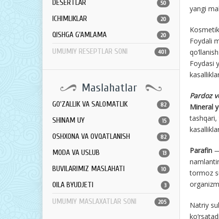
DESERTLAR
50
yangi mah
ICHIMLIKLAR
20
Kosmetik 
QISHGA G'AMLAMA
20
Foydali m
UMUMIY RESEPTLAR SONI
qo‘llanis
401
Foydasi y
kasallikla
Maslahatlar
Pardoz v
GO'ZALLIK VA SALOMATLIK
82
Mineral y
tashqari,
SHINAM UY
15
kasallikla
OSHXONA VA OVQATLANISH
82
Parafin
— 
MODA VA USLUB
13
namlantir
BUVILARIMIZ MASLAHATI
10
tormoz su
organizmd
OILA BYUDJETI
3
UMUMIY MASLAXATLAR SONI
205
Natriy su
ko‘rsatadi