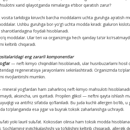
sulotni xarid qilayotganda nimalarga e’tibor qaratish zarur?
vosita tarkibiga kiruvchi barcha moddalarni uchta guruhga ajratish 
oddalar. Ushbu guruhga bor-yo‘g‘i uchta modda kiradi: gialuron kislo
h sharoitlaridagina foydali hisoblanadi.
o‘q moddalar. Ular teri va organizmga hech qanday ta’sir ko‘rsatmaydi.
rni keltirib chiqaradi.
ositalaridagi eng zararli komponentlar
og‘lar
— neft-kimyo chiqindilari hisoblanadi, ular husnbuzarlarni hosil q
 teridagi regeneratsiya jarayonlarini sekinlashtiradi. Organizmda to‘plan
rni rivojlantirishi mumkin.
mineral yog‘lardan ham zaharliroq neft-kimyo mahsuloti hisoblanadi.
maydi, aksincha, uni quritadi. Propilen glikol — neftni qayta ishlash
yuqligi va antifriz sifatida qo‘llaniladi. Bu juda kuchli allergen bo‘lib,
a to‘planganida esa jigar va buyrak toksik zaharlanishga uchraydi.
lьfati yoki lauril sulьfat. Kokosdan olinsa ham toksik modda hisoblanadi
. Sochlarning ingichkalashishi va to‘kilishini keltirib chiqaradi, allergik