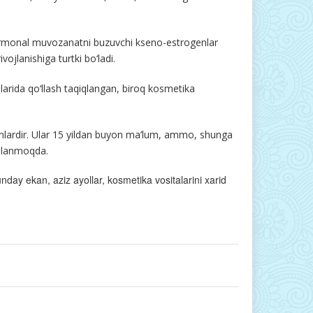
gormonal muvozanatni buzuvchi kseno-estrogenlar
vojlanishiga turtki bo‘ladi.
qlarida qo‘llash taqiqlangan, biroq kosmetika
nlardir. Ular 15 yildan buyon ma’lum, ammo, shunga
‘llanmoqda.
nday ekan, aziz ayollar, kosmetika vositalarini xarid