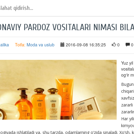
NAVIY PARDOZ VOSITALARI NIMASI BIL
alika
Toifa:
Moda va uslub
2016-09-08 16:35:25
0
0
Yuz yil
vosital
og‘ir m
Bugungi
chiqar
xavfsi
zararl
zararli
Har yi
k
imyov
giyada ishlatiladi va, shu tarzda, odamlarning o‘zida sinaladi. Xo‘sh,