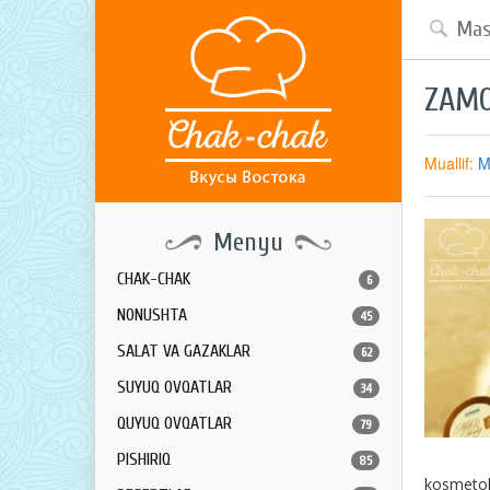
ZAMO
Muallif:
M
Menyu
CHAK-CHAK
6
NONUSHTA
45
SALAT VA GAZAKLAR
62
SUYUQ OVQATLAR
34
QUYUQ OVQATLAR
79
PISHIRIQ
85
kosmetolo