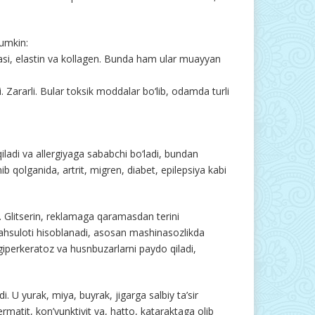
mumkin:
tasi, elastin va kollagen. Bunda ham ular muayyan
 Zararli. Bular toksik moddalar bo‘lib, odamda turli
iladi va allergiyaga sababchi bo‘ladi, bundan
ib qolganida, artrit, migren, diabet, epilepsiya kabi
 Glitserin, reklamaga qaramasdan terini
 mahsuloti hisoblanadi, asosan mashinasozlikda
 u giperkeratoz va husnbuzarlarni paydo qiladi,
. U yurak, miya, buyrak, jigarga salbiy ta’sir
 dermatit, kon’yunktivit va, hatto, kataraktaga olib