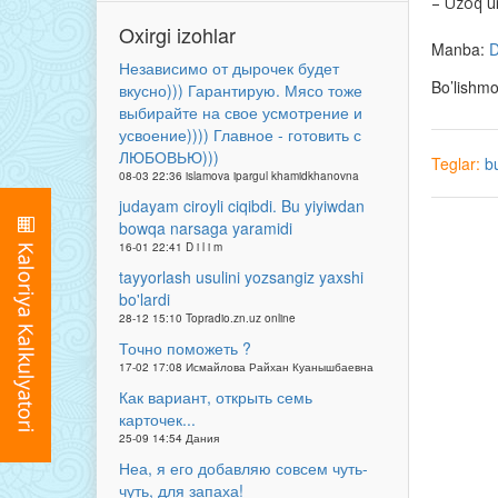
– Uzoq um
Oxirgi izohlar
Manba:
D
Независимо от дырочек будет
Bo’lishm
вкусно))) Гарантирую. Мясо тоже
выбирайте на свое усмотрение и
усвоение)))) Главное - готовить с
ЛЮБОВЬЮ)))
Teglar:
b
08-03 22:36 islamova ipargul khamidkhanovna
judayam ciroyli ciqibdi. Bu yiyiwdan
bowqa narsaga yaramidi
16-01 22:41 D i l i m
tayyorlash usulini yozsangiz yaxshi
bo'lardi
28-12 15:10 Topradio.zn.uz online
Точно поможеть ?
17-02 17:08 Исмайлова Райхан Куанышбаевна
Как вариант, открыть семь
карточек...
25-09 14:54 Дания
Неа, я его добавляю совсем чуть-
чуть, для запаха!