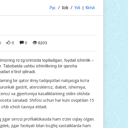
Рус
/
Uzb
/
Узб
|
Kirish
8
0
0
8203
imizning ro‘zg‘orimizda topiladigan, foydali ichimlik –
ir. Tabobatda ushbu ichimlikning bir qancha
atlari e’tirof qilinadi.
arning bir qator ilmiy tadqiqotlari natijasiga ko‘ra
urunkali gastrit, ateroskleroz, diabet, ishemiya,
erioz va gipertoniya kasalliklarining oldini olishda
 vosita sanaladi. Shifosi uchun har kuni ovqatdan 15
o‘tib ichish tavsiya etiladi.
 jigar sirrozi profilaktikasida ham o‘zini oqlay olgan.
dek, jigar faoliyati bilan bog‘liq xastaliklarda ham