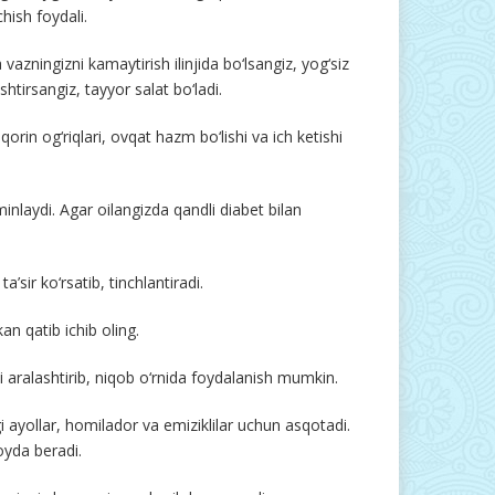
chish foydali.
vazningizni kamaytirish ilinjida bo‘lsangiz, yog‘siz
shtirsangiz, tayyor salat bo‘ladi.
orin og‘riqlari, ovqat hazm bo‘lishi va ich ketishi
nlaydi. Agar oilangizda qandli diabet bilan
’sir ko‘rsatib, tinchlantiradi.
an qatib ichib oling.
 aralashtirib, niqob o‘rnida foydalanish mumkin.
i ayollar, homilador va emiziklilar uchun asqotadi.
oyda beradi.