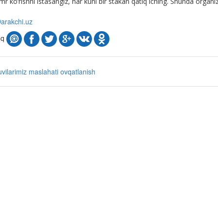
r ko‘rishni istasangiz, har kuni bir stakan qatiq iching. Shunda organ
arakchi.uz
oq
uvilarimiz maslahati
ovqatlanish