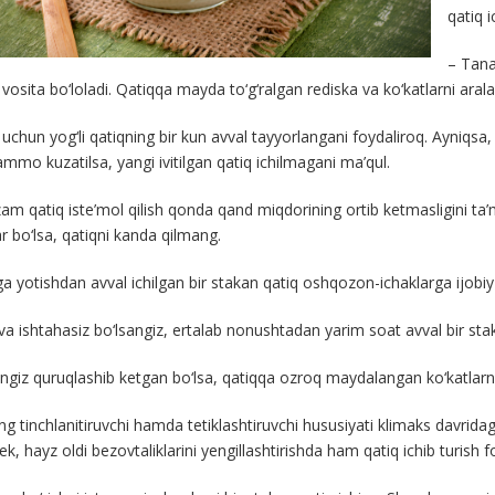
qatiq i
– Tana 
o vosita bo‘loladi. Qatiqqa mayda to‘g‘ralgan rediska va ko‘katlarni arala
 uchun yog‘li qatiqning bir kun avval tayyorlangani foydaliroq. Ayniqsa, q
mmo kuzatilsa, yangi ivitilgan qatiq ichilmagani ma’qul.
m qatiq iste’mol qilish qonda qand miqdorining ortib ketmasligini ta’mi
ar bo‘lsa, qatiqni kanda qilmang.
a yotishdan avval ichilgan bir stakan qatiq oshqozon-ichaklarga ijobiy ta
va ishtahasiz bo‘lsangiz, ertalab nonushtadan yarim soat avval bir stak
ingiz quruqlashib ketgan bo‘lsa, qatiqqa ozroq maydalangan ko‘katlarni
ng tinchlanitiruvchi hamda tetiklashtiruvchi hususiyati klimaks davridag
k, hayz oldi bezovtaliklarini yengillashtirishda ham qatiq ichib turish f