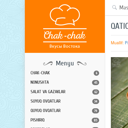
QATI
Muallif:
P
Menyu
CHAK-CHAK
6
NONUSHTA
45
SALAT VA GAZAKLAR
62
SUYUQ OVQATLAR
34
QUYUQ OVQATLAR
79
PISHIRIQ
85