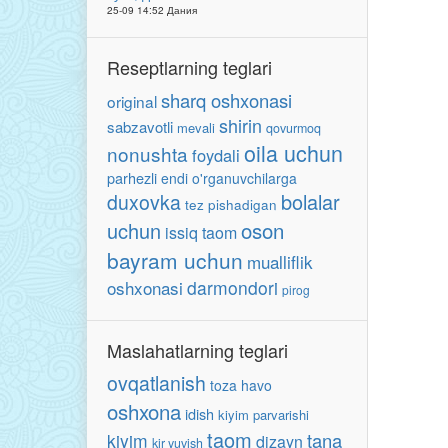
25-09 14:52 Дания
Reseptlarning teglari
sharq oshxonasi
original
shirin
sabzavotli
mevali
qovurmoq
oila uchun
nonushta
foydali
parhezli
endi o'rganuvchilarga
bolalar
duxovka
tez pishadigan
oson
uchun
issiq taom
bayram uchun
mualliflik
oshxonasi
darmondori
pirog
Maslahatlarning teglari
ovqatlanish
toza havo
oshxona
idish
kiyim parvarishi
taom
tana
kiyim
dizayn
kir yuvish