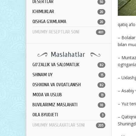
DESERTLAR
50
ICHIMLIKLAR
20
QISHGA G'AMLAMA
20
qatiq a’l
UMUMIY RESEPTLAR SONI
401
– Bolalar
bilan mua
Maslahatlar
– Muntaza
og‘riganl
GO'ZALLIK VA SALOMATLIK
82
SHINAM UY
15
– Uxlashg
OSHXONA VA OVQATLANISH
82
– Asabiy 
MODA VA USLUB
13
– Yuz ter
BUVILARIMIZ MASLAHATI
10
OILA BYUDJETI
3
– Qatiqni
Shuningde
UMUMIY MASLAXATLAR SONI
205