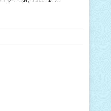
izmingiz kun sayin yosharib boraveradi.