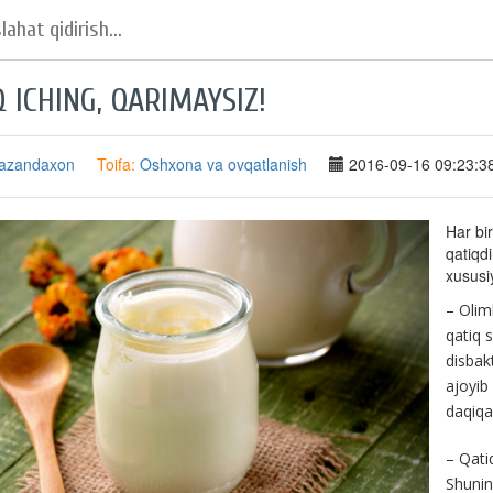
Q ICHING, QARIMAYSIZ!
azandaxon
Toifa:
Oshxona va ovqatlanish
2016-09-16 09:23:3
Har bir
qatiqd
xususiy
– Oliml
qatiq s
disbakt
ajoyib
daqiqa 
– Qatiq
Shuning