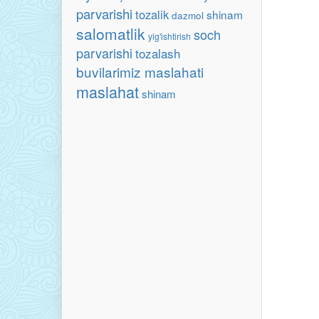
parvarishi
tozalik
shinam
dazmol
salomatlik
soch
yig'ishtirish
parvarishi
tozalash
buvilarimiz maslahati
maslahat
shinam