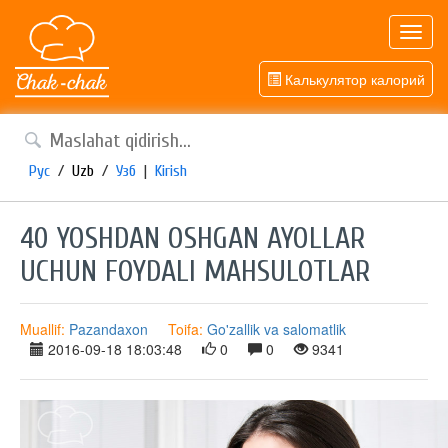
Toggl
navig
Калькулятор калорий
Рус
/
Uzb
/
Узб
|
Kirish
40 YOSHDAN OSHGAN AYOLLAR
UCHUN FOYDALI MAHSULOTLAR
Muallif:
Pazandaxon
Toifa:
Go'zallik va salomatlik
2016-09-18 18:03:48
0
0
9341