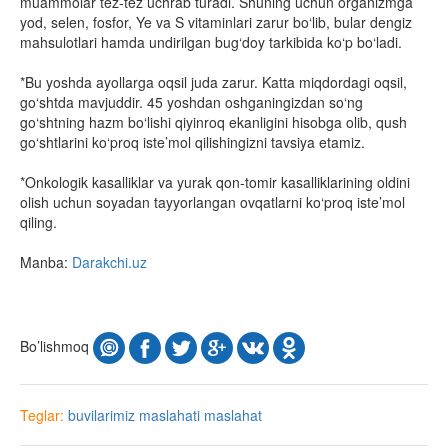
muammolar tez-tez uchrab turadi. Shuning uchun organizmga
yod, selen, fosfor, Ye va S vitaminlari zarur bo‘lib, bular dengiz
mahsulotlari hamda undirilgan bug‘doy tarkibida ko‘p bo‘ladi.
*Bu yoshda ayollarga oqsil juda zarur. Katta miqdordagi oqsil,
go‘shtda mavjuddir. 45 yoshdan oshganingizdan so‘ng
go‘shtning hazm bo‘lishi qiyinroq ekanligini hisobga olib, qush
go‘shtlarini ko‘proq iste’mol qilishingizni tavsiya etamiz.
*Onkologik kasalliklar va yurak qon-tomir kasalliklarining oldini
olish uchun soyadan tayyorlangan ovqatlarni ko‘proq iste’mol
qiling.
Manba:
Darakchi.uz
Bo’lishmoq
Teglar:
buvilarimiz maslahati
maslahat