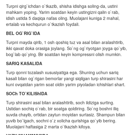
Turpni qirg`ichdan o`tkazib, shisha idishga soling-da, ustini
mahkam yoping. Yarim soatdan keyin ustingizni qalin o`rab,
idish ustida 5 daqiqa nafas oling. Muolajani kuniga 2 mahal,
ertalab va kechqurun o`tkazish foydali.
BEL OG`RIG`IDA
Turpni mayda qirib, 1 osh qoshiq tuz va asal bilan aralashtirib,
ikki qavat doka orasiga joylang. So`ng og`riyotgan joyga qo`yib,
bog`lab qo`ying. Bir soatdan keyin kompressni olish mumkin.
SARIQ KASALIDA
Turp qonni tozalash xususiyatiga ega. Shuning uchun sariq
kasali bilan og`rigan bemorlar yangi siqilgan turp shirasini har
kuni ovqatdan yarim soat oldin yarim piyoladan ichishlari shart.
SOCh TO`KILIShIDA
Turp shirasini asal bilan aralashtirib, soch ildiziga surting.
Ustidan sochiq o`rab, bir soatga qoldiring. So`ng boshni iliq
suvda chayib, ortidan zaytun moyidan surtasiz. Shampun bilan
yuvib bo`lgach, sochni o`z xolicha qurishiga qo`yib bering.
Muolajani haftasiga 2 marta o`tkazish kifoya.