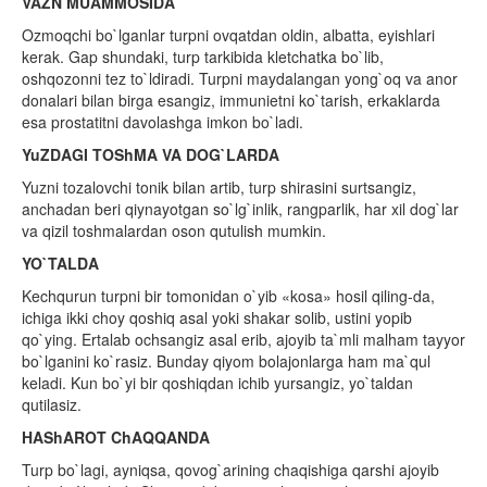
VAZN MUAMMOSIDA
Ozmoqchi bo`lganlar turpni ovqatdan oldin, albatta, eyishlari
kerak. Gap shundaki, turp tarkibida kletchatka bo`lib,
oshqozonni tez to`ldiradi. Turpni maydalangan yong`oq va anor
donalari bilan birga esangiz, immunietni ko`tarish, erkaklarda
esa prostatitni davolashga imkon bo`ladi.
YuZDAGI TOShMA VA DOG`LARDA
Yuzni tozalovchi tonik bilan artib, turp shirasini surtsangiz,
anchadan beri qiynayotgan so`lg`inlik, rangparlik, har xil dog`lar
va qizil toshmalardan oson qutulish mumkin.
YO`TALDA
Kechqurun turpni bir tomonidan o`yib «kosa» hosil qiling-da,
ichiga ikki choy qoshiq asal yoki shakar solib, ustini yopib
qo`ying. Ertalab ochsangiz asal erib, ajoyib ta`mli malham tayyor
bo`lganini ko`rasiz. Bunday qiyom bolajonlarga ham ma`qul
keladi. Kun bo`yi bir qoshiqdan ichib yursangiz, yo`taldan
qutilasiz.
HAShAROT ChAQQANDA
Turp bo`lagi, ayniqsa, qovog`arining chaqishiga qarshi ajoyib