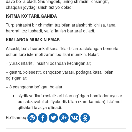
davo bo`la oladi. Shuningdek, uning shirasini ichsangiz,
chaqqan joydagi shish tez yo`qoladi.
ISITMA KO`TARILGANIDA
Turp shirasini bir chimdim tuz bilan aralashtirib ichilsa, tana
harorati tez tushadi, yallig`lanish bartaraf etiladi.
KIMLARGA MUMKIN EMAS
Afsuski, ba`zi surunkali kasalliklar bilan xastalangan bemorlar
uchun turp iste`moli zararli bo`lishi mumkin. Bular:
– yurak infarkti, insultni boshdan kechirganlar;
– gastrit, xolesestit, oshqozon yarasi, podagra kasali bilan
og`riganlar;
– 3 yoshgacha bo`lgan bolalar;
siydik yo`llari xastaliklari bilan og`rigan homilador ayollar
bu sabzavotni ehtityokorlik bilan (kam-kamdan) iste`mol
qilishlari tavsiya qilinadi.
Bo’lishmoq