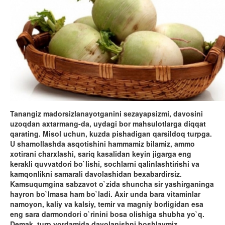
Tanangiz madorsizlanayotganini sezayapsizmi, davosini
uzoqdan axtarmang-da, uydagi bor mahsulotlarga diqqat
qarating. Misol uchun, kuzda pishadigan qarsildoq turpga.
U shamollashda asqotishini hammamiz bilamiz, ammo
xotirani charxlashi, sariq kasalidan keyin jigarga eng
kerakli quvvatdori bo`lishi, sochlarni qalinlashtirishi va
kamqonlikni samarali davolashidan bexabardirsiz.
Kamsuqumgina sabzavot o`zida shuncha sir yashirganinga
hayron bo`lmasa ham bo`ladi. Axir unda bara vitaminlar
namoyon, kaliy va kalsiy, temir va magniy borligidan esa
eng sara darmondori o`rinini bosa olishiga shubha yo`q.
Demak, turp yordamida davolanishni boshlaymiz.