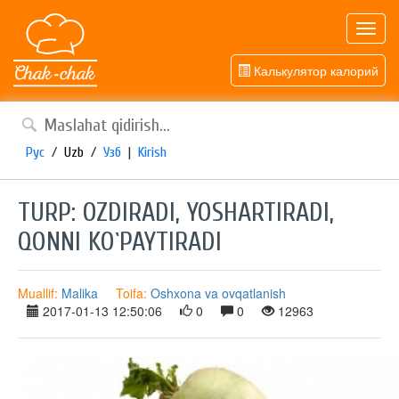
Toggl
navig
Калькулятор калорий
Рус
/
Uzb
/
Узб
|
Kirish
TURP: OZDIRADI, YOSHARTIRADI,
QONNI KO`PAYTIRADI
Muallif:
Malika
Toifa:
Oshxona va ovqatlanish
2017-01-13 12:50:06
0
0
12963