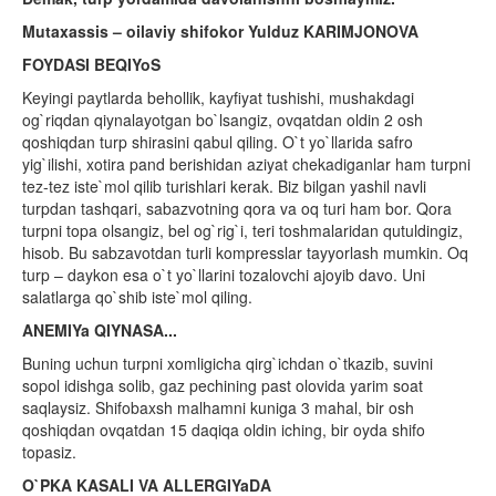
Mutaxassis – oilaviy shifokor Yulduz KARIMJONOVA
FOYDASI BEQIYoS
Keyingi paytlarda behollik, kayfiyat tushishi, mushakdagi
og`riqdan qiynalayotgan bo`lsangiz, ovqatdan oldin 2 osh
qoshiqdan turp shirasini qabul qiling. O`t yo`llarida safro
yig`ilishi, xotira pand berishidan aziyat chekadiganlar ham turpni
tez-tez iste`mol qilib turishlari kerak. Biz bilgan yashil navli
turpdan tashqari, sabazvotning qora va oq turi ham bor. Qora
turpni topa olsangiz, bel og`rig`i, teri toshmalaridan qutuldingiz,
hisob. Bu sabzavotdan turli kompresslar tayyorlash mumkin. Oq
turp – daykon esa o`t yo`llarini tozalovchi ajoyib davo. Uni
salatlarga qo`shib iste`mol qiling.
ANEMIYa QIYNASA...
Buning uchun turpni xomligicha qirg`ichdan o`tkazib, suvini
sopol idishga solib, gaz pechining past olovida yarim soat
saqlaysiz. Shifobaxsh malhamni kuniga 3 mahal, bir osh
qoshiqdan ovqatdan 15 daqiqa oldin iching, bir oyda shifo
topasiz.
O`PKA KASALI VA ALLERGIYaDA