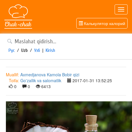
Toggl
navig
Калькулятор калорий
Рус
/
Uzb
/
Узб
|
Kirish
Muallif:
Axmedjanova Kamola Bobir qizi
Toifa:
Go'zallik va salomatlik
2017-01-31 13:52:25
0
0
6413