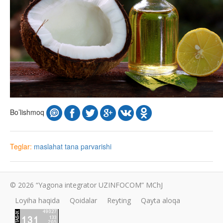
Bo’lishmoq
Teglar:
maslahat
tana parvarishi
© 2026 “Yagona integrator UZINFOCOM” MChJ
Loyiha haqida
Qoidalar
Reyting
Qayta aloqa