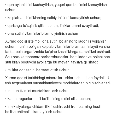
• qon aylanishini kuchaytirish, yuqori qon bosimini kamaytirish
uchun;
• ko‘plab antibiotiklarning salbiy ta’sirini kamaytirish uchun;
• qarishga to‘sqinlik qilish uchun, finiklar umrni uzaytiradi;
• ona sutini vitaminlar bilan to‘yintirish uchun
Xurmo qoqisi iste’moli ona sutini bolaning to‘laqonli rivojlanishi
uchun muhim bo‘lgan ko‘plab vitaminlar bilan ta’minlaydi va shu
tariqa bola organizmida ko‘plab kasalliklarga qarshilikni oshiradi.
Shu bois zamonamiz parhezshunoslari homilador va bolani ona
suti bilan boquvchi ayollarga bu mevani tavsiya qilishadi;
• milklar qonashini bartaraf etish uchun
Xurmo qoqisi tarkibidagi minerallar tishlar uchun juda foydali. U
tish to‘qimalarini mustahkamlovchi moddalardan biri hisoblanadi;
• immun tizimini mustahkamlash uchun;
• kantserogenlar hosil bo‘lishining oldini olish uchun;
• infektsiyalarga chidamlilikni oshiruvchi tromblarning hosil
bo‘lish ehtimolini kamaytirish uchun;