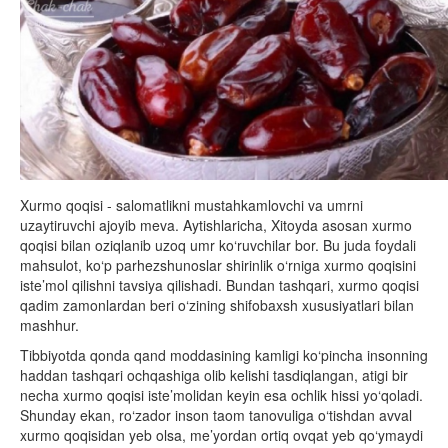
Xurmo qoqisi - salomatlikni mustahkamlovchi va umrni
uzaytiruvchi ajoyib meva. Aytishlaricha, Xitoyda asosan xurmo
qoqisi bilan oziqlanib uzoq umr ko‘ruvchilar bor. Bu juda foydali
mahsulot, ko‘p parhezshunoslar shirinlik o‘rniga xurmo qoqisini
iste’mol qilishni tavsiya qilishadi. Bundan tashqari, xurmo qoqisi
qadim zamonlardan beri o‘zining shifobaxsh xususiyatlari bilan
mashhur.
Tibbiyotda qonda qand moddasining kamligi ko‘pincha insonning
haddan tashqari ochqashiga olib kelishi tasdiqlangan, atigi bir
necha xurmo qoqisi iste’molidan keyin esa ochlik hissi yo‘qoladi.
Shunday ekan, ro‘zador inson taom tanovuliga o‘tishdan avval
xurmo qoqisidan yeb olsa, me’yordan ortiq ovqat yeb qo‘ymaydi