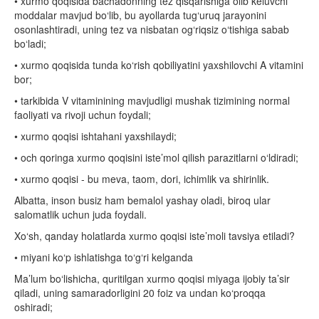
• xurmo qoqisida bachadonning tez qisqarishiga olib keluvchi
moddalar mavjud bo‘lib, bu ayollarda tug‘uruq jarayonini
osonlashtiradi, uning tez va nisbatan og‘riqsiz o‘tishiga sabab
bo‘ladi;
• xurmo qoqisida tunda ko‘rish qobiliyatini yaxshilovchi A vitamini
bor;
• tarkibida V vitaminining mavjudligi mushak tizimining normal
faoliyati va rivoji uchun foydali;
• xurmo qoqisi ishtahani yaxshilaydi;
• och qoringa xurmo qoqisini iste’mol qilish parazitlarni o‘ldiradi;
• xurmo qoqisi - bu meva, taom, dori, ichimlik va shirinlik.
Albatta, inson busiz ham bemalol yashay oladi, biroq ular
salomatlik uchun juda foydali.
Xo‘sh, qanday holatlarda xurmo qoqisi iste’moli tavsiya etiladi?
• miyani ko‘p ishlatishga to‘g‘ri kelganda
Ma’lum bo‘lishicha, quritilgan xurmo qoqisi miyaga ijobiy ta’sir
qiladi, uning samaradorligini 20 foiz va undan ko‘proqqa
oshiradi;