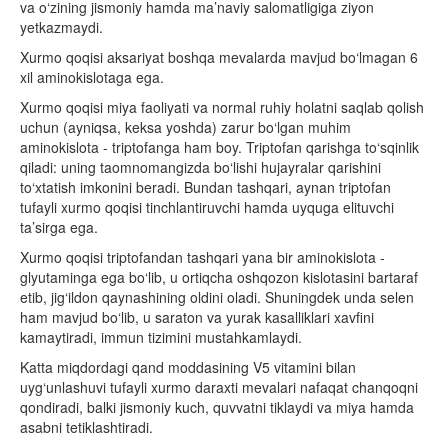
va o‘zining jismoniy hamda ma’naviy salomatligiga ziyon
yetkazmaydi.
Xurmo qoqisi aksariyat boshqa mevalarda mavjud bo‘lmagan 6
xil aminokislotaga ega.
Xurmo qoqisi miya faoliyati va normal ruhiy holatni saqlab qolish
uchun (ayniqsa, keksa yoshda) zarur bo‘lgan muhim
aminokislota - triptofanga ham boy. Triptofan qarishga to‘sqinlik
qiladi: uning taomnomangizda bo‘lishi hujayralar qarishini
to‘xtatish imkonini beradi. Bundan tashqari, aynan triptofan
tufayli xurmo qoqisi tinchlantiruvchi hamda uyquga elituvchi
ta’sirga ega.
Xurmo qoqisi triptofandan tashqari yana bir aminokislota -
glyutaminga ega bo‘lib, u ortiqcha oshqozon kislotasini bartaraf
etib, jig‘ildon qaynashining oldini oladi. Shuningdek unda selen
ham mavjud bo‘lib, u saraton va yurak kasalliklari xavfini
kamaytiradi, immun tizimini mustahkamlaydi.
Katta miqdordagi qand moddasining V5 vitamini bilan
uyg‘unlashuvi tufayli xurmo daraxti mevalari nafaqat chanqoqni
qondiradi, balki jismoniy kuch, quvvatni tiklaydi va miya hamda
asabni tetiklashtiradi.