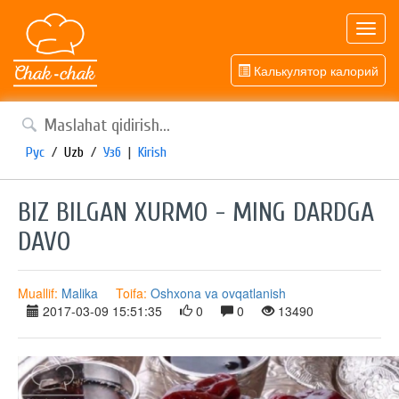
Toggl
navig
Калькулятор калорий
Рус
/
Uzb
/
Узб
|
Kirish
BIZ BILGAN XURMO - MING DARDGA
DAVO
Muallif:
Malika
Toifa:
Oshxona va ovqatlanish
2017-03-09 15:51:35
0
0
13490