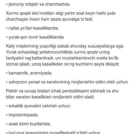
• jismoniy toliqish va charchashda
Xurmo qoqisi iste’molidan atigi yarim soat keyin hatto juda
charchagan inson ham qayta quvvatga to‘ladi;
• nafas yo‘llari kasalliklarida;
• yurak-qon tomir kasalliklarida
Kaliy miqdorining yuqoriligi sabab shunday xususiyatlarga ega.
Yurak sohasidagi yetishmovchilikda xurmo qoqisi uning
faoliyatini rag‘batlantiradi, uni mustahkamlovchi vosita bo‘lib
xizmat qiladi, uzoq kasallikdan so‘ng kuchlarni qayta tiklaydi;
• kamqonlik, anemiyada;
• oshqozon yarasi va saratonining rivojlanishini oldini olish uchun
Pektin va ozuqa tolalari ichak peristaltikasini oshiradi va shu
bilan saraton kasalliklari rivojlanishi oldini oladi;
• erkaklik quvvatini oshirish uchun;
• impotentsiyada;
• asab tizimi buzilishida;
• tug‘uruq jarayonining muvaffaqiyatli o‘tishi uchun