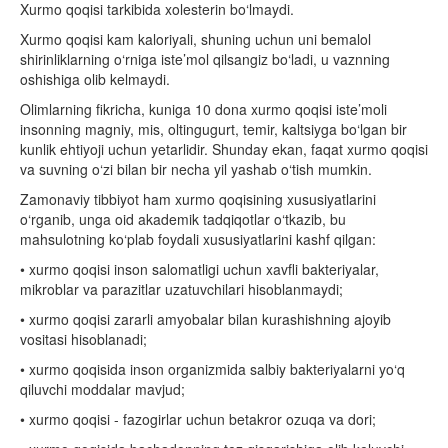
Xurmo qoqisi tarkibida xolesterin bo‘lmaydi.
Xurmo qoqisi kam kaloriyali, shuning uchun uni bemalol
shirinliklarning o‘rniga iste’mol qilsangiz bo‘ladi, u vaznning
oshishiga olib kelmaydi.
Olimlarning fikricha, kuniga 10 dona xurmo qoqisi iste’moli
insonning magniy, mis, oltingugurt, temir, kaltsiyga bo‘lgan bir
kunlik ehtiyoji uchun yetarlidir. Shunday ekan, faqat xurmo qoqisi
va suvning o‘zi bilan bir necha yil yashab o‘tish mumkin.
Zamonaviy tibbiyot ham xurmo qoqisining xususiyatlarini
o‘rganib, unga oid akademik tadqiqotlar o‘tkazib, bu
mahsulotning ko‘plab foydali xususiyatlarini kashf qilgan:
• xurmo qoqisi inson salomatligi uchun xavfli bakteriyalar,
mikroblar va parazitlar uzatuvchilari hisoblanmaydi;
• xurmo qoqisi zararli amyobalar bilan kurashishning ajoyib
vositasi hisoblanadi;
• xurmo qoqisida inson organizmida salbiy bakteriyalarni yo‘q
qiluvchi moddalar mavjud;
• xurmo qoqisi - fazogirlar uchun betakror ozuqa va dori;