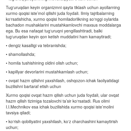
Tug‘uruqdan keyin organizmni qayta tiklash uchun ayollarning
xurmo qoqisi iste’mol qilishi juda foydali. Ilmiy tajribalarning
ko‘rsatishicha, xurmo qoqisi homiladorlikning so‘nggi oylarida
bachadon mushaklarini mustahkamlovchi maxsus moddalarga
ega. Bu esa nafaqat tug‘uruqni yengillashtiradi, balki
tug‘uruqdan keyin qon ketish muddatini ham kamaytiradi;
• dengiz kasalligi va tebranishda;
• shamollashda;
• homila tushishining oldini olish uchun;
• kapillyar devorlarini mustahkamlash uchun;
• ovqat hazm qilishni yaxshilash, oshqozon-ichak faoliyatidagi
buzilishni bartaraf etish uchun
Xurmo qoqisi ovqat hazm qilish uchun juda foydali, ular ovqat
hazm qilish tizimiga tozalovchi ta’sir ko‘rsatadi. Rus olimi
I.I.Mechnikov esa ichak buzilishida xurmo qoqisi iste’molini
tavsiya qiladi;
• ko‘rish qobiliyatini yaxshilash, ko‘z charchashini kamaytirish
uchun;