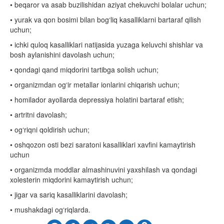
• beqaror va asab buzilishidan aziyat chekuvchi bolalar uchun;
• yurak va qon bosimi bilan bog‘liq kasalliklarni bartaraf qilish
uchun;
• ichki quloq kasalliklari natijasida yuzaga keluvchi shishlar va
bosh aylanishini davolash uchun;
• qondagi qand miqdorini tartibga solish uchun;
• organizmdan og‘ir metallar ionlarini chiqarish uchun;
• homilador ayollarda depressiya holatini bartaraf etish;
• artritni davolash;
• og‘riqni qoldirish uchun;
• oshqozon osti bezi saratoni kasalliklari xavfini kamaytirish
uchun
• organizmda moddlar almashinuvini yaxshilash va qondagi
xolesterin miqdorini kamaytirish uchun;
• jigar va sariq kasalliklarini davolash;
• mushakdagi og‘riqlarda.