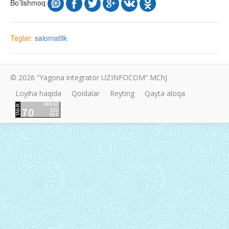
Bo’lishmoq
Teglar:
salomatlik
© 2026 “Yagona integrator UZINFOCOM” MChJ
Loyiha haqida
Qoidalar
Reyting
Qayta aloqa