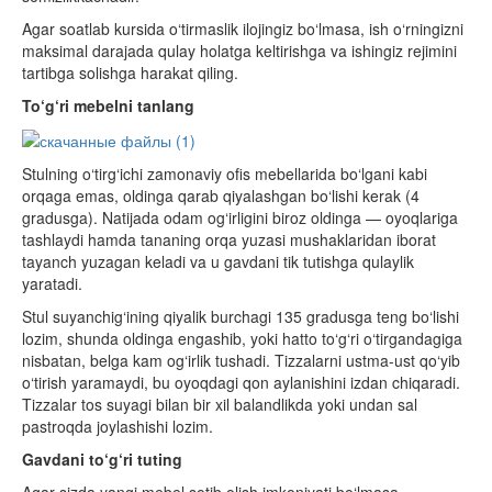
Agar soatlab kursida o‘tirmaslik ilojingiz bo‘lmasa, ish o‘rningizni
maksimal darajada qulay holatga keltirishga va ishingiz rejimini
tartibga solishga harakat qiling.
To‘g‘ri mebelni tanlang
Stulning o‘tirg‘ichi zamonaviy ofis mebellarida bo‘lgani kabi
orqaga emas, oldinga qarab qiyalashgan bo‘lishi kerak (4
gradusga). Natijada odam og‘irligini biroz oldinga — oyoqlariga
tashlaydi hamda tananing orqa yuzasi mushaklaridan iborat
tayanch yuzagan keladi va u gavdani tik tutishga qulaylik
yaratadi.
Stul suyanchig‘ining qiyalik burchagi 135 gradusga teng bo‘lishi
lozim, shunda oldinga engashib, yoki hatto to‘g‘ri o‘tirgandagiga
nisbatan, belga kam og‘irlik tushadi. Tizzalarni ustma-ust qo‘yib
o‘tirish yaramaydi, bu oyoqdagi qon aylanishini izdan chiqaradi.
Tizzalar tos suyagi bilan bir xil balandlikda yoki undan sal
pastroqda joylashishi lozim.
Gavdani to‘g‘ri tuting