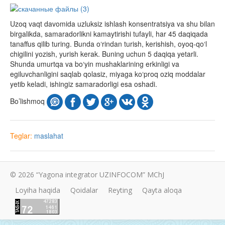
Uzoq vaqt davomida uzluksiz ishlash konsentratsiya va shu bilan
birgalikda, samaradorlikni kamaytirishi tufayli, har 45 daqiqada
tanaffus qilib turing. Bunda o‘rindan turish, kerishish, oyoq-qo‘l
chigilini yozish, yurish kerak. Buning uchun 5 daqiqa yetarli.
Shunda umurtqa va bo‘yin mushaklarining erkinligi va
egiluvchanligini saqlab qolasiz, miyaga ko‘proq oziq moddalar
yetib keladi, ishingiz samaradorligi esa oshadi.
Bo’lishmoq
Teglar:
maslahat
© 2026 “Yagona integrator UZINFOCOM” MChJ
Loyiha haqida
Qoidalar
Reyting
Qayta aloqa