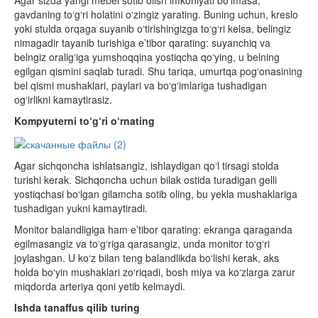
Agar sizda yangi mebel sotib olish imkoniyati bo‘lmasa,
gavdaning to‘g‘ri holatini o‘zingiz yarating. Buning uchun, kreslo
yoki stulda orqaga suyanib o‘tirishingizga to‘g‘ri kelsa, belingiz
nimagadir tayanib turishiga e’tibor qarating: suyanchiq va
belngiz oralig‘iga yumshoqqina yostiqcha qo‘ying, u belning
egilgan qismini saqlab turadi. Shu tariqa, umurtqa pog‘onasining
bel qismi mushaklari, paylari va bo‘g‘imlariga tushadigan
og‘irlikni kamaytirasiz.
Kompyuterni to‘g‘ri o‘rnating
Agar sichqoncha ishlatsangiz, ishlaydigan qo‘l tirsagi stolda
turishi kerak. Sichqoncha uchun bilak ostida turadigan gelli
yostiqchasi bo‘lgan gilamcha sotib oling, bu yekla mushaklariga
tushadigan yukni kamaytiradi.
Monitor balandligiga ham e’tibor qarating: ekranga qaraganda
egilmasangiz va to‘g‘riga qarasangiz, unda monitor to‘g‘ri
joylashgan. U ko‘z bilan teng balandlikda bo‘lishi kerak, aks
holda bo‘yin mushaklari zo‘riqadi, bosh miya va ko‘zlarga zarur
miqdorda arteriya qoni yetib kelmaydi.
Ishda tanaffus qilib turing