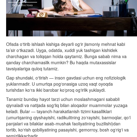
Ofisda o‘tirib ishlash kishiga deyarli og‘ir jismoniy mehnat kabi
ta’sir o‘tkazadi. Uyga, odatda, xuddi yuk tashigan kishidek
charchagan va toliqqan holda qaytamiz. Bunga sabab nima va
qanday charchamaslik mumkin? Bu haqda mutaxassislar
tavsiyalariga quloq tutamiz.
Gap shundaki, o‘tirish — inson gavdasi uchun eng nofiziologik
yuklanmadir. U umurtqa pog‘onasiga uzoq vaqt oyoqda
turishdan ko‘ra ikki barobar ko‘proq og‘irlik yuklaydi.
Tanamiz bunday hayot tarzi uchun moslashmagani sababli
qiynaladi va natijada sog‘liq bilan aloqador muammolar yuzaga
keladi. Bular — tayanch-harakatlanish tizimi kasalliklari
(umurtqaning qiyshayishi, radikulitning zo‘rayishi, barmoqlar, qo‘l
panjalari va bilaklar asab-mushak faoliyatining buzilishi)dan
tortib, ko‘rish qobiliyatining pasayishi, gemorroy, bosh og‘rig‘i va
semizlikkachadir.