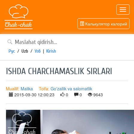
Toggl
navig
Калькулятор калорий
Рус
/
Uzb
/
Узб
|
Kirish
ISHDA CHARCHAMASLIK SIRLARI
Muallif:
Malika
Toifa:
Go'zallik va salomatlik
2015-09-30 12:00:23
0
0
9643