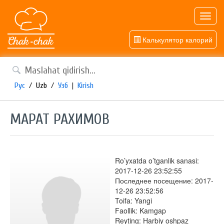
Toggl
navig
Калькулятор калорий
Рус
/
Uzb
/
Узб
|
Kirish
МАРАТ РАХИМОВ
Ro’yxatda o’tganlik sanasi:
2017-12-26 23:52:55
Последнее посещение: 2017-
12-26 23:52:56
Toifa: Yangi
Faollik: Kamgap
Reyting: Harbiy oshpaz