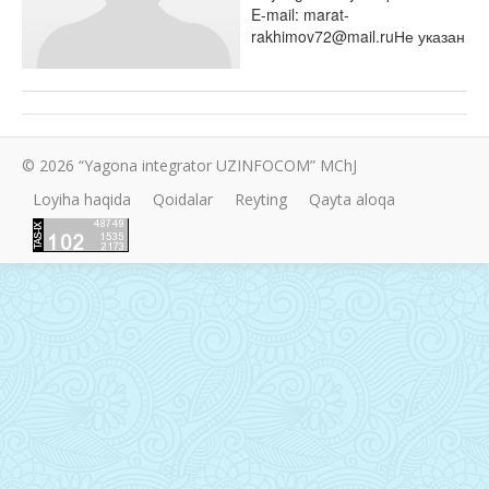
E-mail: marat-
rakhimov72@mail.ruНе указан
© 2026 “Yagona integrator UZINFOCOM” MChJ
Loyiha haqida
Qoidalar
Reyting
Qayta aloqa