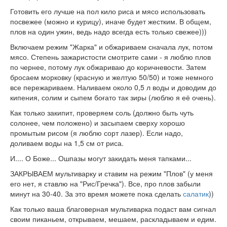
Готовить его лучше на пол кило риса и мясо использовать
посвежее (можно и курицу), иначе будет жестким. В общем,
плов на один ужин, ведь надо всегда есть только свежее)))
Включаем режим "Жарка" и обжариваем сначала лук, потом
мясо. Степень зажаристости смотрите сами - я люблю плов
по чернее, потому лук обжариваю до коричневости. Затем
бросаем морковку (красную и желтую 50/50) и тоже немного
все пережариваем. Наливаем около 0,5 л воды и доводим до
кипения, солим и сыпем боғато так зиры (люблю я её очень).
Как только закипит, проверяем соль (должно быть чуть
солонее, чем положено) и засыпаем сверху хорошо
промытым рисом (я люблю сорт лазер). Если надо,
доливаем воды на 1,5 см от риса.
И.... О Боже... Ошпазы могут закидать меня тапками...
ЗАКРЫВАЕМ мультиварку и ставим на режим "Плов" (у меня
его нет, я ставлю на "Рис/Гречка"). Все, про плов забыли
минут на 30-40. За это время можете пока сделать
салатик
))
Как только ваша благоверная мультиварка подаст вам сигнал
своим пиканьем, открываем, мешаем, раскладываем и едим.