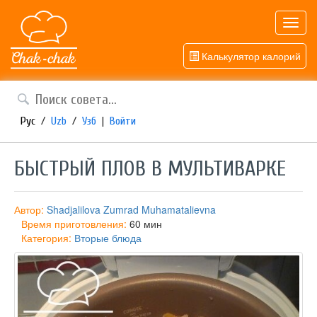
Toggl
navig
Калькулятор калорий
Рус
/
Uzb
/
Узб
|
Войти
БЫСТРЫЙ ПЛОВ В МУЛЬТИВАРКЕ
Автор:
Shadjalilova Zumrad Muhamatalievna
Время приготовления:
60 мин
Категория:
Вторые блюда