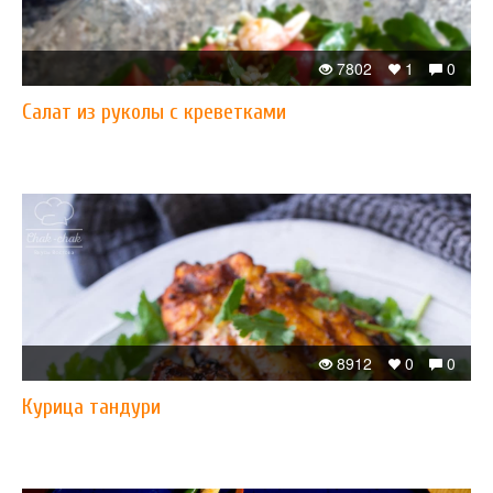
7802
1
0
Салат из руколы с креветками
8912
0
0
Курица тандури