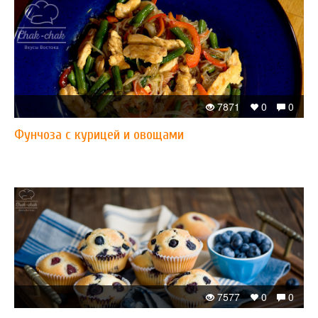
7871
0
0
Фунчоза с курицей и овощами
7577
0
0