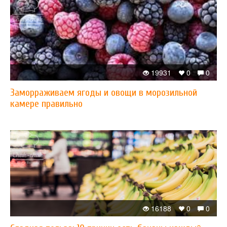
19931
0
0
Заморраживаем ягоды и овощи в морозильной
камере правильно
16188
0
0