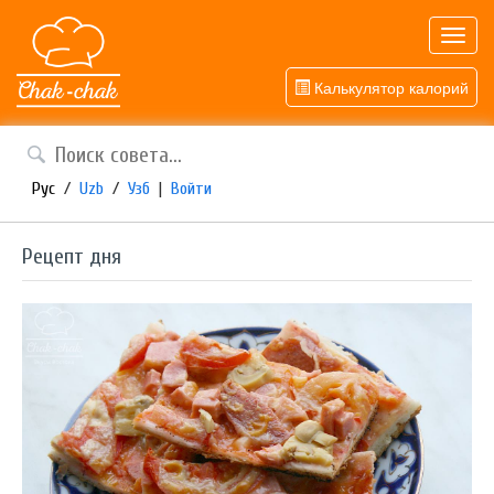
Toggl
navig
Калькулятор калорий
Рус
/
Uzb
/
Узб
|
Войти
Рецепт дня