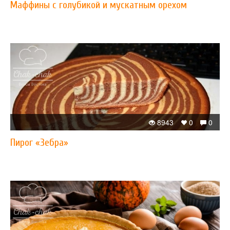
Маффины с голубикой и мускатным орехом
8943
0
0
Пирог «Зебра»