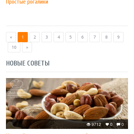
Простые рогалики
«
1
2
3
4
5
6
7
8
9
10
»
НОВЫЕ СОВЕТЫ
9712
0
0