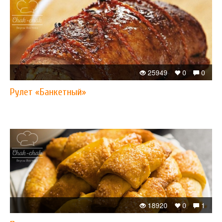
25949
0
0
Рулет «Банкетный»
18920
0
1