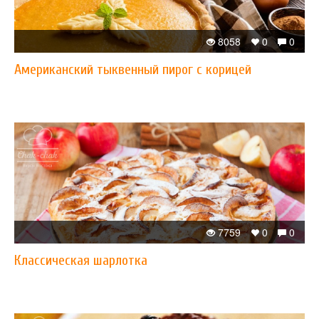
8058
0
0
Американский тыквенный пирог с корицей
7759
0
0
Классическая шарлотка