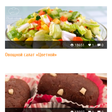
18651
1
0
Овощной салат «Цветной»
13227
0
0