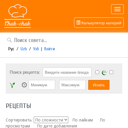
Toggl
navig
Калькулятор калорий
Рус
/
Uzb
/
Узб
|
Войти
Поиск рецепта:
РЕЦЕПТЫ
Сортировать:
По лайкам
По
просмотрам
По дате добавления