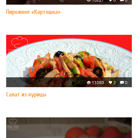
Пирожное «Картошка»
11093
2
0
Салат из курицы​