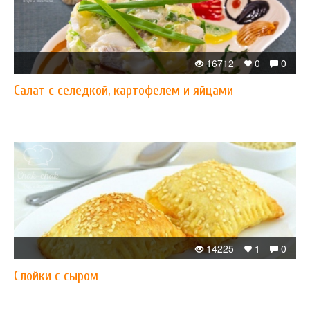
16712
0
0
Салат с селедкой, картофелем и яйцами
14225
1
0
Слойки с сыром