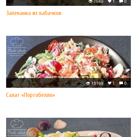
7049
1
0
Запеканка из кабачков
18169
1
0
Салат «Портобелло»