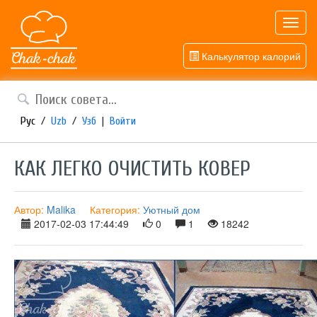
Toggl
navig
Калькулятор калорий
Рус
/
Uzb
/
Узб
|
Войти
КАК ЛЕГКО ОЧИСТИТЬ КОВЕР
Автор:
Malika
Категория:
Уютный дом
2017-02-03 17:44:49
0
1
18242