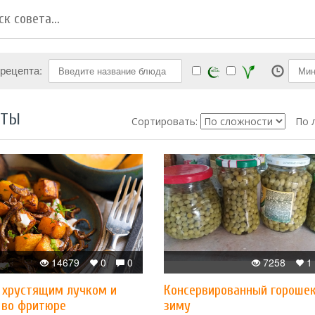
 рецепта:
ПТЫ
Сортировать:
По 
14679
0
0
7258
1
с хрустящим лучком и
Консервированный горошек
 во фритюре
зиму