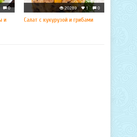
0
20289
1
0
ы и
Салат с кукурузой и грибами