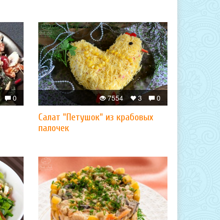
0
7554
3
0
Салат "Петушок" из крабовых
палочек