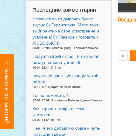
Последние комментарии
Независимо от дырочек будет
Овощно
вкусно))) Гарантирую. Мясо тоже
выбирайте на свое усмотрение и
усвоение)))) Главное - готовить с
ЛЮБОВЬЮ)))
08-03 22:36 islamova ipargul khamidkhanovna
«
1
judayam ciroyli ciqibdi. Bu yiyiwdan
bowqa narsaga yaramidi
16-01 22:41 D i l i m
tayyorlash usulini yozsangiz yaxshi
bo'lardi
28-12 15:10 Topradio.zn.uz online
Точно поможеть ?
17-02 17:08 Исмайлова Райхан Куанышбаевна
Как вариант, открыть семь
карточек...
25-09 14:54 Дания
Неа, я его добавляю совсем чуть-
чуть, для запаха!