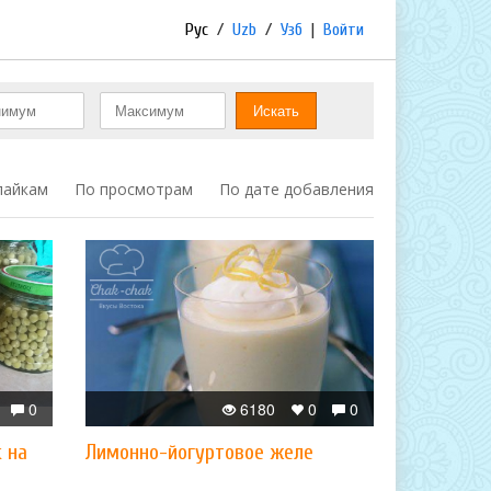
Рус
/
Uzb
/
Узб
|
Войти
лайкам
По просмотрам
По дате добавления
0
6180
0
0
 на
Лимонно-йогуртовое желе