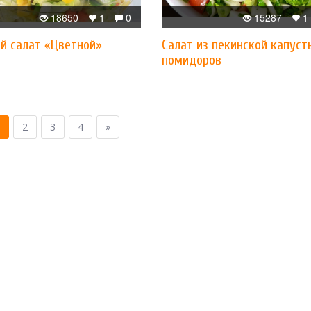
18650
1
0
15287
1
й салат «Цветной»
Салат из пекинской капуст
помидоров
2
3
4
»