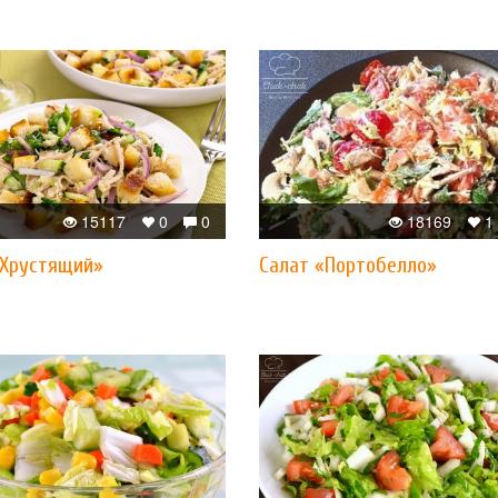
15117
0
0
18169
1
«Хрустящий»
Салат «Портобелло»