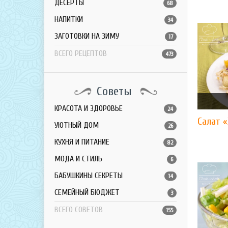
ДЕСЕРТЫ
68
НАПИТКИ
34
ЗАГОТОВКИ НА ЗИМУ
17
ВСЕГО РЕЦЕПТОВ
473
Советы
КРАСОТА И ЗДОРОВЬЕ
24
Салат 
УЮТНЫЙ ДОМ
26
КУХНЯ И ПИТАНИЕ
82
МОДА И СТИЛЬ
6
БАБУШКИНЫ СЕКРЕТЫ
14
СЕМЕЙНЫЙ БЮДЖЕТ
3
ВСЕГО СОВЕТОВ
155