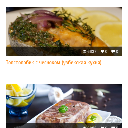
6837
0
0
Толстолобик с чесноком (узбекская кухня)
6858
0
0