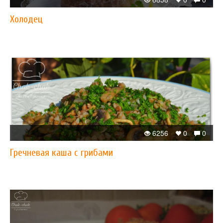
Холодец
6256
0
0
​Гречневая каша с грибами