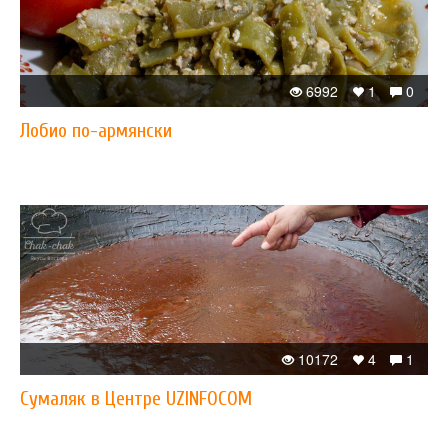
6992
1
0
Лобио по-армянски
10172
4
1
Сумаляк в Центре UZINFOCOM