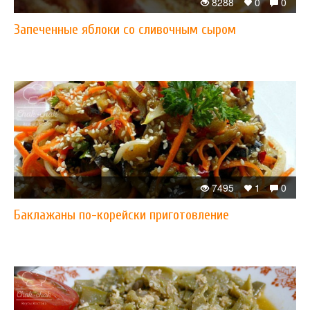
8288
0
0
Запеченные яблоки со сливочным сыром
7495
1
0
Баклажаны по-корейски приготовление