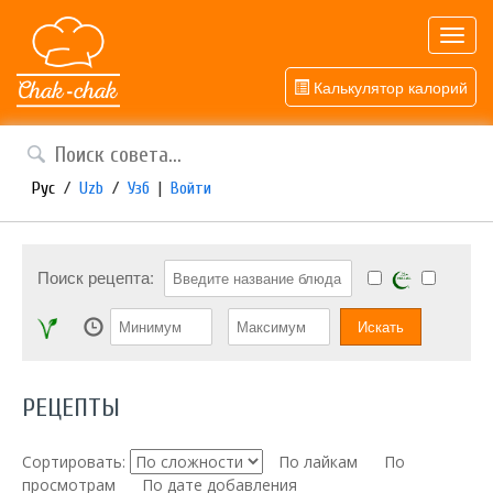
Toggl
navig
Калькулятор калорий
Рус
/
Uzb
/
Узб
|
Войти
Поиск рецепта:
РЕЦЕПТЫ
Сортировать:
По лайкам
По
просмотрам
По дате добавления