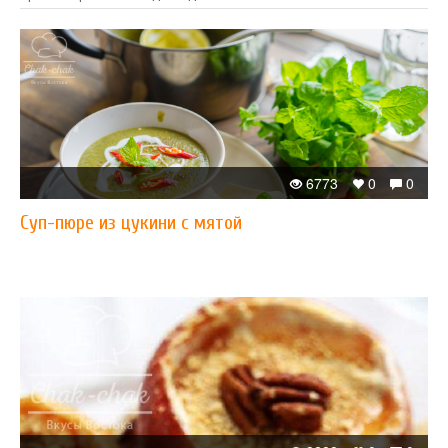
6773
0
0
Суп-пюре из цукини с мятой