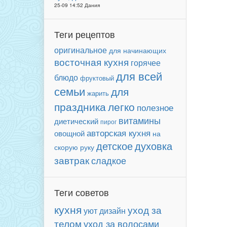
25-09 14:52 Дания
Теги рецептов
оригинальное
для начинающих
восточная кухня
горячее
для всей
блюдо
фруктовый
семьи
для
жарить
праздника
легко
полезное
витамины
диетический
пирог
авторская кухня
овощной
на
детское
духовка
скорую руку
завтрак
сладкое
Теги советов
кухня
уход за
уют
дизайн
телом
уход за волосами