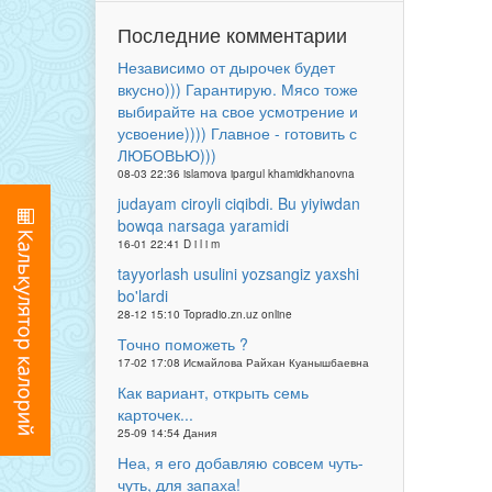
Последние комментарии
Независимо от дырочек будет
вкусно))) Гарантирую. Мясо тоже
выбирайте на свое усмотрение и
усвоение)))) Главное - готовить с
ЛЮБОВЬЮ)))
08-03 22:36 islamova ipargul khamidkhanovna
judayam ciroyli ciqibdi. Bu yiyiwdan
bowqa narsaga yaramidi
16-01 22:41 D i l i m
tayyorlash usulini yozsangiz yaxshi
bo'lardi
28-12 15:10 Topradio.zn.uz online
Точно поможеть ?
17-02 17:08 Исмайлова Райхан Куанышбаевна
Как вариант, открыть семь
карточек...
25-09 14:54 Дания
Неа, я его добавляю совсем чуть-
чуть, для запаха!