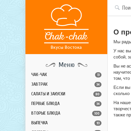
О пр
Мы рады 
У нас в
собой, з
Меню
Вы не ас
научитес
ЧАК-ЧАК
13
том, что
ЗАВТРАК
34
Если вы
сколько 
САЛАТЫ И ЗАКУСКИ
80
На наше
ПЕРВЫЕ БЛЮДА
34
творчес
ВТОРЫЕ БЛЮДА
100
также п
ВЫПЕЧКА
93