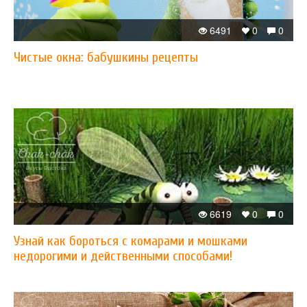
6491
0
0
Чистые окна: бабушкины рецепты
6619
0
0
Узнай как бороться с комарами и мошками
недорогими и действенными способами!