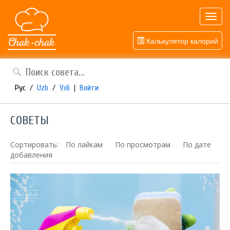
Toggl
navig
Калькулятор калорий
Рус
/
Uzb
/
Узб
|
Войти
СОВЕТЫ
Сортировать:
По лайкам
По просмотрам
По дате
добавления