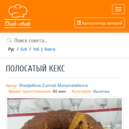
Toggl
navig
Калькулятор калорий
Рус
/
Uzb
/
Узб
|
Войти
ПОЛОСАТЫЙ КЕКС
Автор:
Shadjalilova Zumrad Muhamatalievna
Время приготовления:
60 мин
Категория:
Выпечка