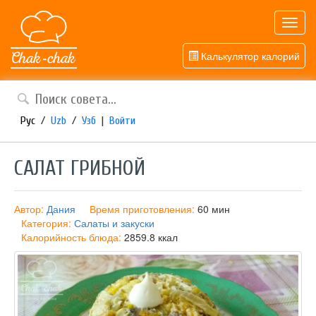
Toggl
navig
Калькулятор калорий
Рус
/
Uzb
/
Узб
|
Войти
САЛАТ ГРИБНОЙ
Автор:
Дания
Время приготовления:
60 мин
Категория:
Салаты и закуски
Калорийность блюда:
2859.8 ккал