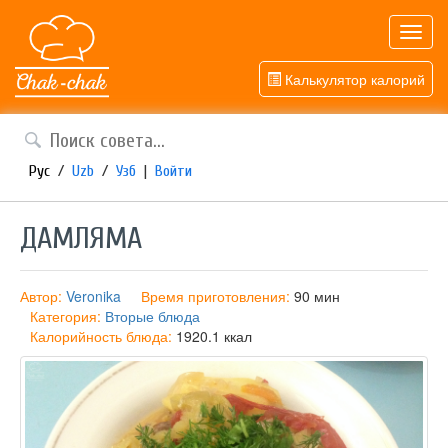
Toggl
navig
Калькулятор калорий
Рус
/
Uzb
/
Узб
|
Войти
ДАМЛЯМА
Автор:
Veronika
Время приготовления:
90 мин
Категория:
Вторые блюда
Калорийность блюда:
1920.1 ккал