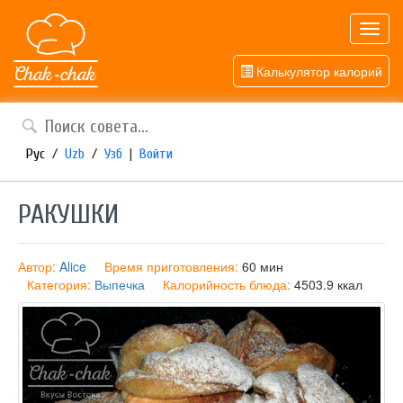
Toggl
navig
Калькулятор калорий
Рус
/
Uzb
/
Узб
|
Войти
РАКУШКИ
Автор:
Alice
Время приготовления:
60 мин
Категория:
Выпечка
Калорийность блюда:
4503.9 ккал