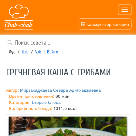
Toggl
navig
Калькулятор калорий
Рус
/
Uzb
/
Узб
|
Войти
​ГРЕЧНЕВАЯ КАША С ГРИБАМИ
Автор:
Мирзахаджаева Севара Адилхаджаевна
Время приготовления:
60 мин
Категория:
Вторые блюда
Калорийность блюда:
1311.5 ккал