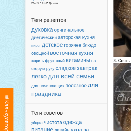
25-09 14:52 Дания
Теги рецептов
духовка
оригинальное
авторская кухня
диетический
детское
горячее блюдо
пирог
восточная кухня
овощной
витамины
3. Снять
фруктовый
на
жарить
завтрак
сладкое
скорую руку
для всей семьи
легко
для
полезное
для начинающих
праздника
Теги советов
одежда
чистота
уборка
питание
уход за
дизайн