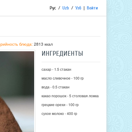
Рус
/
Uzb
/
Узб
|
Войти
рийность блюда:
2813 ккал
ИНГРЕДИЕНТЫ
сахар - 1.5 стакан
масло сливочное - 100 гр
вода - 0.5 стакан
какао порошок - 5 столовая ложка
грецкие орехи - 100 гр
сухое молоко - 400 гр