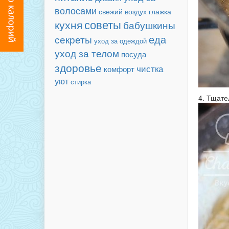
волосами
свежий воздух
глажка
советы
кухня
бабушкины
еда
секреты
уход за одеждой
уход за телом
посуда
здоровье
чистка
комфорт
уют
стирка
4. Тщате