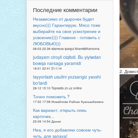
Последние комментарии
Независимо от дырочек будет
вкусно))) Гарантирую. Мясо тоже
выбирайте на свое усмотрение и
усвоение)))) Главное - готовить с
ЛЮБОВЬЮ)))
08-03 22:36 islamova ipargul khamidkhanovna
judayam ciroyli ciqibdi. Bu yiyiwdan
bowqa narsaga yaramidi
16-01 22:41 D i l i m
2. Довес
tayyorlash usulini yozsangiz yaxshi
bo'lardi
28-12 15:10 Topradio.zn.uz online
Точно поможеть ?
17-02 17:08 Исмайлова Райхан Куанышбаевна
Как вариант, открыть семь
карточек...
25-09 14:54 Дания
Неа, я его добавляю совсем чуть-
чуть, для запаха!