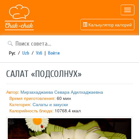
Toggl
navig
Калькулятор калорий
Рус
/
Uzb
/
Узб
|
Войти
САЛАТ «ПОДСОЛНУХ»
Автор:
Мирзахаджаева Севара Адилхаджаевна
Время приготовления:
60 мин
Категория:
Салаты и закуски
Калорийность блюда:
10768.4 ккал