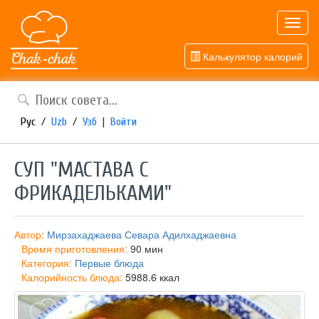
Toggl
navig
Калькулятор калорий
Рус
/
Uzb
/
Узб
|
Войти
СУП "МАСТАВА С
ФРИКАДЕЛЬКАМИ"
Автор:
Мирзахаджаева Севара Адилхаджаевна
Время приготовления:
90 мин
Категория:
Первые блюда
Калорийность блюда:
5988.6 ккал