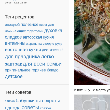
25-09 14:52 Дания
Теги рецептов
полезное
овощной
для
пирог
духовка
начинающих
фруктовый
сладкое
авторская кухня
витамины
на скорую руку
жарить
восточная кухня
диетический
для праздника
легко
для всей семьи
завтрак
оригинальное
горячее блюдо
детское
В пятницу 12 марта у
Теги советов
бабушкины секреты
стирка
советы
одежда
глажка