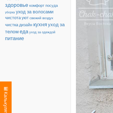
здоровье
комфорт
посуда
уход за волосами
уборка
чистота
уют
свежий воздух
кухня
уход за
чистка
дизайн
еда
телом
уход за одеждой
питание