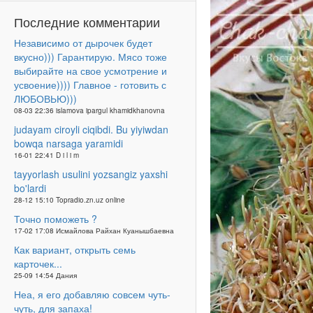
Последние комментарии
Независимо от дырочек будет
вкусно))) Гарантирую. Мясо тоже
выбирайте на свое усмотрение и
усвоение)))) Главное - готовить с
ЛЮБОВЬЮ)))
08-03 22:36 islamova ipargul khamidkhanovna
judayam ciroyli ciqibdi. Bu yiyiwdan
bowqa narsaga yaramidi
16-01 22:41 D i l i m
tayyorlash usulini yozsangiz yaxshi
bo'lardi
28-12 15:10 Topradio.zn.uz online
Точно поможеть ?
17-02 17:08 Исмайлова Райхан Куанышбаевна
Как вариант, открыть семь
карточек...
25-09 14:54 Дания
Неа, я его добавляю совсем чуть-
чуть, для запаха!