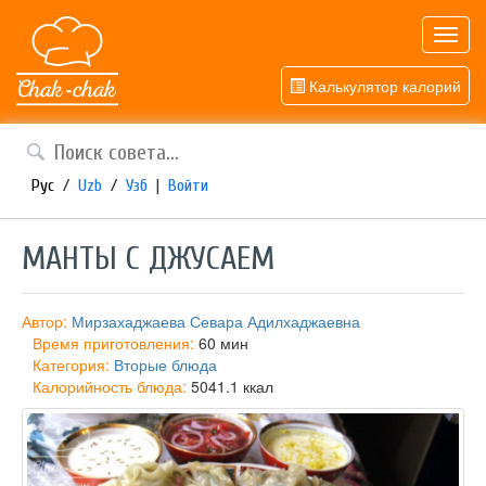
Toggl
navig
Калькулятор калорий
Рус
/
Uzb
/
Узб
|
Войти
МАНТЫ С ДЖУСАЕМ
Автор:
Мирзахаджаева Севара Адилхаджаевна
Время приготовления:
60 мин
Категория:
Вторые блюда
Калорийность блюда:
5041.1 ккал