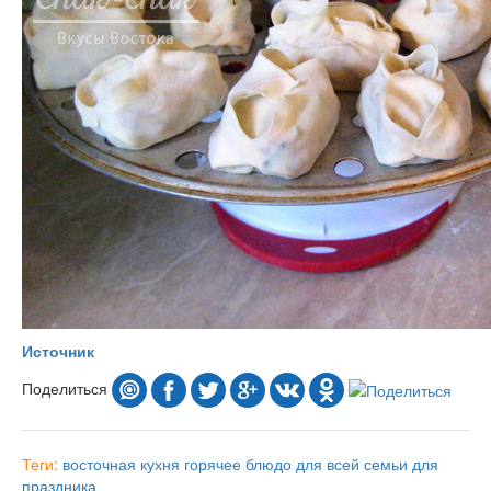
Источник
Поделиться
Теги:
восточная кухня
горячее блюдо
для всей семьи
для
праздника