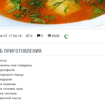
4-07 17:04:18
0
0
6656
Б ПРИГОТОВЛЕНИЯ
ится:
ранины или говядины
картофеля
лгарского перца
мидоров
ая морковь
я головка лука
ика чеснока
томатной пасты