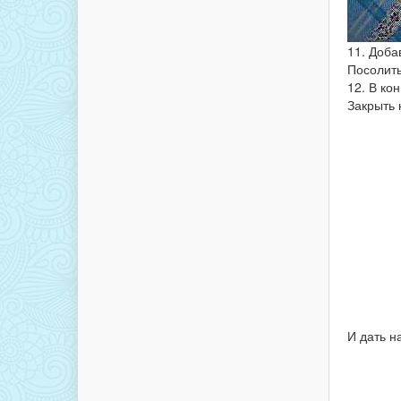
11. Доба
Посолить
12. В ко
Закрыть 
И дать н