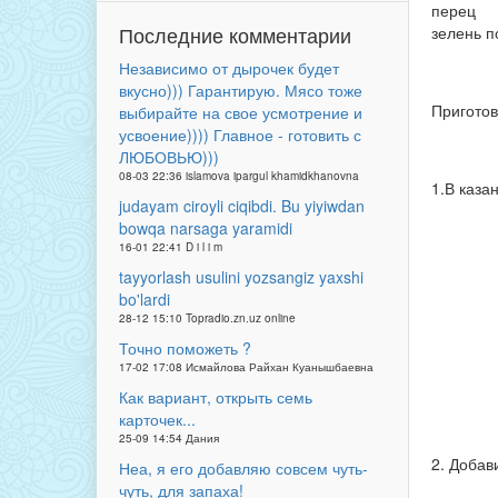
перец
Последние комментарии
зелень п
Независимо от дырочек будет
вкусно))) Гарантирую. Мясо тоже
Приготов
выбирайте на свое усмотрение и
усвоение)))) Главное - готовить с
ЛЮБОВЬЮ)))
08-03 22:36 islamova ipargul khamidkhanovna
1.В каза
judayam ciroyli ciqibdi. Bu yiyiwdan
bowqa narsaga yaramidi
16-01 22:41 D i l i m
tayyorlash usulini yozsangiz yaxshi
bo'lardi
28-12 15:10 Topradio.zn.uz online
Точно поможеть ?
17-02 17:08 Исмайлова Райхан Куанышбаевна
Как вариант, открыть семь
карточек...
25-09 14:54 Дания
2. Добав
Неа, я его добавляю совсем чуть-
чуть, для запаха!