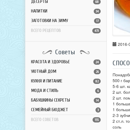
ДЕСЕРТЫ
68
НАПИТКИ
34
ЗАГОТОВКИ НА ЗИМУ
17
ВСЕГО РЕЦЕПТОВ
473
2016-0
Советы
КРАСОТА И ЗДОРОВЬЕ
СПОСО
24
УЮТНЫЙ ДОМ
26
Понадоб
500 г ба
КУХНЯ И ПИТАНИЕ
82
5-6 шт. 
МОДА И СТИЛЬ
6
2 шт. бо
2 шт. по
БАБУШКИНЫ СЕКРЕТЫ
14
1 больш
1 больша
СЕМЕЙНЫЙ БЮДЖЕТ
3
2-3 зубч
ВСЕГО СОВЕТОВ
155
2 ст.л. 
соль