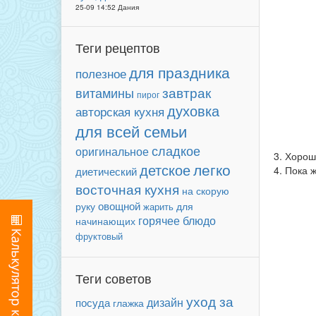
25-09 14:52 Дания
Теги рецептов
для праздника
полезное
завтрак
витамины
пирог
духовка
авторская кухня
для всей семьи
сладкое
оригинальное
3. Хорош
легко
детское
4. Пока 
диетический
восточная кухня
на скорую
овощной
для
руку
жарить
горячее блюдо
начинающих
фруктовый
Теги советов
уход за
дизайн
посуда
глажка