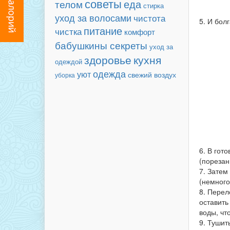
советы
еда
телом
стирка
уход за волосами
чистота
5. И бол
питание
чистка
комфорт
бабушкины секреты
уход за
здоровье
кухня
одеждой
одежда
уют
свежий воздух
уборка
6. В гот
(порезан
7. Затем
(немного
8. Перел
оставить
воды, чт
9. Тушит