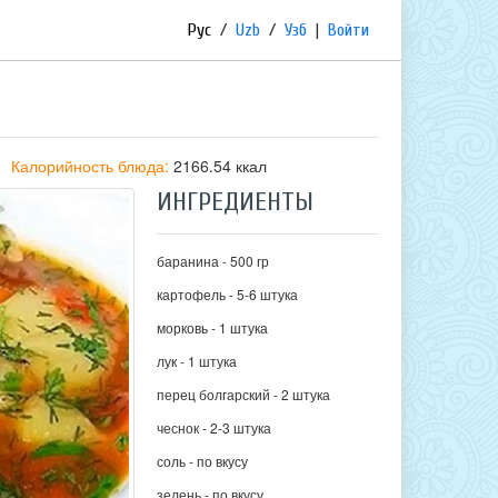
Рус
/
Uzb
/
Узб
|
Войти
Калорийность блюда:
2166.54 ккал
ИНГРЕДИЕНТЫ
баранина - 500 гр
картофель - 5-6 штука
морковь - 1 штука
лук - 1 штука
перец болгарский - 2 штука
чеснок - 2-3 штука
соль - по вкусу
зелень - по вкусу