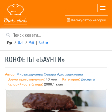
Toggl
navig
Калькулятор калорий
Рус
/
Uzb
/
Узб
|
Войти
КОНФЕТЫ «БАУНТИ»
Автор:
Мирзахаджаева Севара Адилхаджаевна
Время приготовления:
40 мин
Категория:
Десерты
Калорийность блюда:
2086.1 ккал