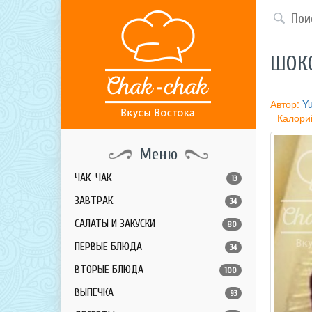
ШОКО
Автор:
Y
Калори
Меню
ЧАК-ЧАК
13
ЗАВТРАК
34
САЛАТЫ И ЗАКУСКИ
80
ПЕРВЫЕ БЛЮДА
34
ВТОРЫЕ БЛЮДА
100
ВЫПЕЧКА
93