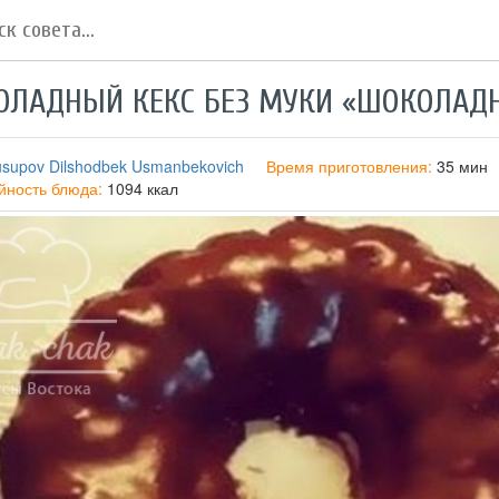
ЛАДНЫЙ КЕКС БЕЗ МУКИ «ШОКОЛАДН
usupov Dilshodbek Usmanbekovich
Время приготовления:
35 мин
йность блюда:
1094 ккал