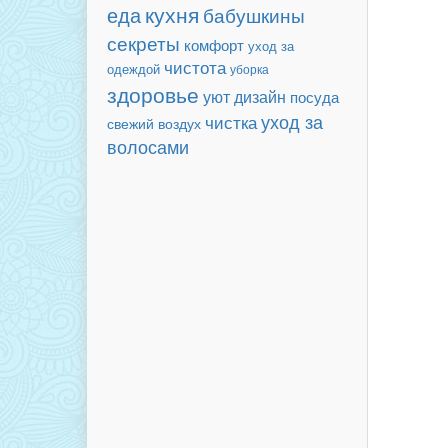
кухня
еда
бабушкины
секреты
комфорт
уход за
чистота
одеждой
уборка
здоровье
уют
дизайн
посуда
уход за
чистка
свежий воздух
волосами