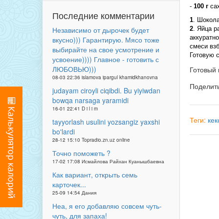
-
100 г
са
Последние комментарии
1
. Шокол
2
. Яйца р
Независимо от дырочек будет
аккуратно
вкусно))) Гарантирую. Мясо тоже
смеси взб
выбирайте на свое усмотрение и
Готовую 
усвоение)))) Главное - готовить с
ЛЮБОВЬЮ)))
Готовый 
08-03 22:36 islamova ipargul khamidkhanovna
Поделит
judayam ciroyli ciqibdi. Bu yiyiwdan
bowqa narsaga yaramidi
16-01 22:41 D i l i m
Теги:
кек
tayyorlash usulini yozsangiz yaxshi
bo'lardi
28-12 15:10 Topradio.zn.uz online
Точно поможеть ?
17-02 17:08 Исмайлова Райхан Куанышбаевна
Как вариант, открыть семь
карточек...
25-09 14:54 Дания
Неа, я его добавляю совсем чуть-
чуть, для запаха!