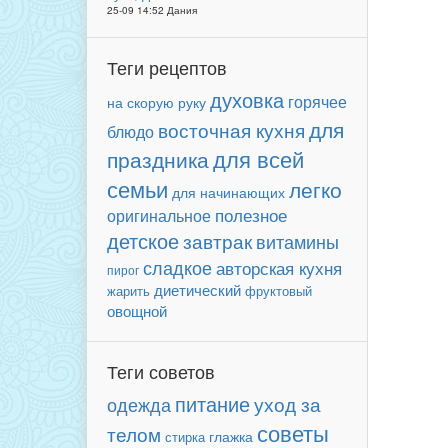
25-09 14:52 Дания
Теги рецептов
духовка
горячее
на скорую руку
для
восточная кухня
блюдо
для всей
праздника
семьи
легко
для начинающих
полезное
оригинальное
детское
завтрак
витамины
сладкое
авторская кухня
пирог
диетический
фруктовый
жарить
овощной
Теги советов
питание
уход за
одежда
советы
телом
глажка
стирка