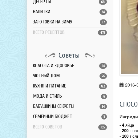
ДЕСЕРТЫ
68
НАПИТКИ
34
ЗАГОТОВКИ НА ЗИМУ
17
ВСЕГО РЕЦЕПТОВ
473
Советы
КРАСОТА И ЗДОРОВЬЕ
24
УЮТНЫЙ ДОМ
26
2016-0
КУХНЯ И ПИТАНИЕ
82
МОДА И СТИЛЬ
6
СПОСО
БАБУШКИНЫ СЕКРЕТЫ
14
Ингриди
СЕМЕЙНЫЙ БЮДЖЕТ
3
-
4
яйца
ВСЕГО СОВЕТОВ
155
-
200
г на
-
100 г
сли