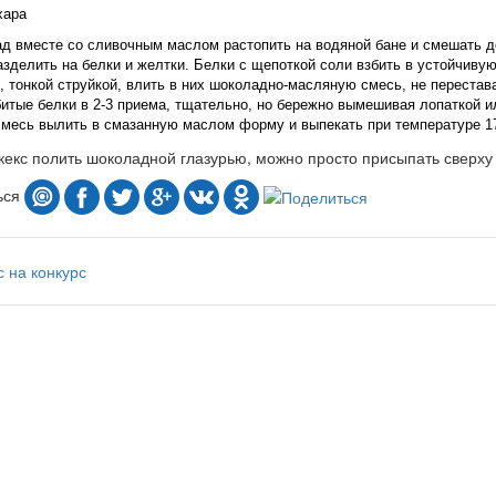
хара
ад вместе со сливочным маслом растопить на водяной бане и смешать д
азделить на белки и желтки. Белки с щепоткой соли взбить в устойчиву
, тонкой струйкой, влить в них шоколадно-масляную смесь, не перестав
итые белки в 2-3 приема, тщательно, но бережно вымешивая лопаткой и
смесь вылить в смазанную маслом форму и выпекать при температуре 17
кекс полить шоколадной глазурью, можно просто присыпать сверху
ься
с
на конкурс