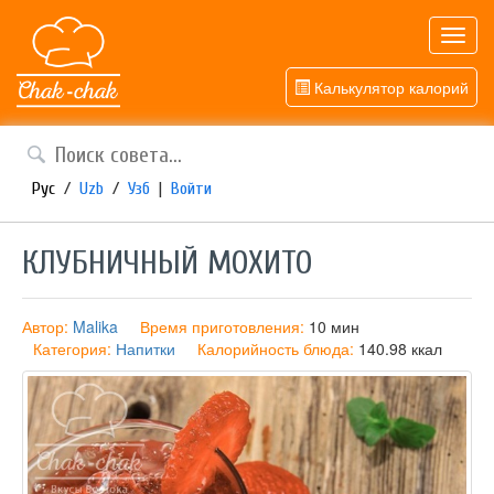
Toggl
navig
Калькулятор калорий
Рус
/
Uzb
/
Узб
|
Войти
КЛУБНИЧНЫЙ МОХИТО
Автор:
Malika
Время приготовления:
10 мин
Категория:
Напитки
Калорийность блюда:
140.98 ккал