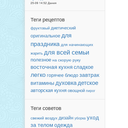
25-09 14:52 Дания
Теги рецептов
диетический
фруктовый
для
оригинальное
праздника
для начинающих
для всей семьи
жарить
полезное
на скорую руку
восточная кухня
сладкое
легко
завтрак
горячее блюдо
детское
духовка
витамины
авторская кухня
овощной
пирог
Теги советов
уход
дизайн
свежий воздух
уборка
за телом
одежда