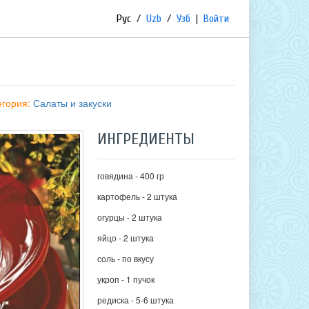
Рус
/
Uzb
/
Узб
|
Войти
егория:
Салаты и закуски
ИНГРЕДИЕНТЫ
говядина - 400 гр
картофель - 2 штука
огурцы - 2 штука
яйцо - 2 штука
соль - по вкусу
укроп - 1 пучок
редиска - 5-6 штука