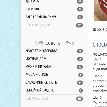
ДЕСЕРТЫ
68
НАПИТКИ
34
ЗАГОТОВКИ НА ЗИМУ
17
ВСЕГО РЕЦЕПТОВ
473
2016-0
Советы
СПОСО
КРАСОТА И ЗДОРОВЬЕ
24
ПОШАГО
УЮТНЫЙ ДОМ
Шаг 1
26
Заранее 
КУХНЯ И ПИТАНИЕ
82
льда пол
МОДА И СТИЛЬ
6
Шаг 2
Картофел
БАБУШКИНЫ СЕКРЕТЫ
14
огурцы л
картофел
СЕМЕЙНЫЙ БЮДЖЕТ
3
Шаг 3
ВСЕГО СОВЕТОВ
155
Редис вы
на склад