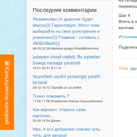
перемеш
Последние комментарии
Шаг 4
Независимо от дырочек будет
Влить в 
вкусно))) Гарантирую. Мясо тоже
кусочка.
выбирайте на свое усмотрение и
Источник
усвоение)))) Главное - готовить с
ЛЮБОВЬЮ)))
Поделит
08-03 22:36 islamova ipargul khamidkhanovna
judayam ciroyli ciqibdi. Bu yiyiwdan
bowqa narsaga yaramidi
Теги:
здо
16-01 22:41 D i l i m
tayyorlash usulini yozsangiz yaxshi
bo'lardi
28-12 15:10 Topradio.zn.uz online
Точно поможеть ?
17-02 17:08 Исмайлова Райхан Куанышбаевна
Как вариант, открыть семь
карточек...
25-09 14:54 Дания
Неа, я его добавляю совсем чуть-
чуть, для запаха!