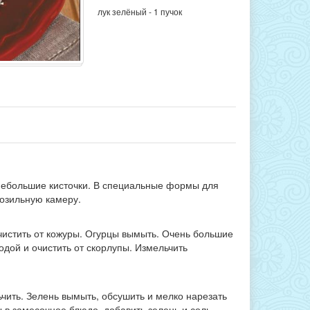
лук зелёный - 1 пучок
 небольшие кисточки. В специальные формы для
розильную камеру.
очистить от кожуры. Огурцы вымыть. Очень большие
одой и очистить от скорлупы. Измельчить
чить. Зелень вымыть, обсушить и мелко нарезать
 в замесочное блюдо, добавить зелень и соль,