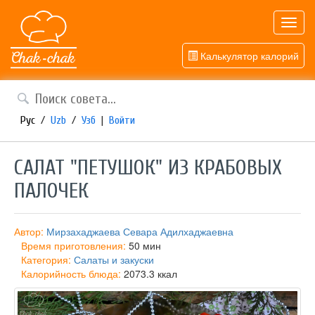
Toggl
navig
Калькулятор калорий
Рус
/
Uzb
/
Узб
|
Войти
САЛАТ "ПЕТУШОК" ИЗ КРАБОВЫХ
ПАЛОЧЕК
Автор:
Мирзахаджаева Севара Адилхаджаевна
Время приготовления:
50 мин
Категория:
Салаты и закуски
Калорийность блюда:
2073.3 ккал