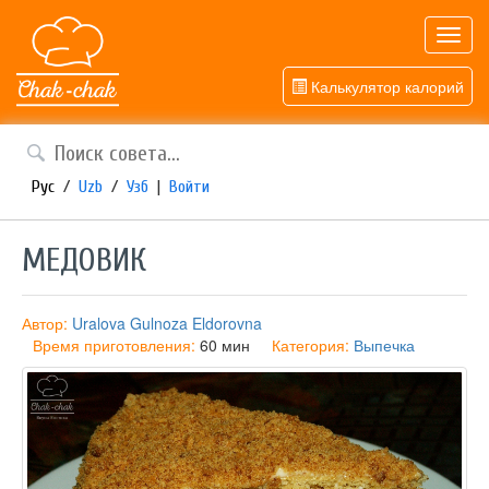
Toggl
navig
Калькулятор калорий
Рус
/
Uzb
/
Узб
|
Войти
МЕДОВИК
Автор:
Uralova Gulnoza Eldorovna
Время приготовления:
60 мин
Категория:
Выпечка