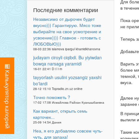
Для боле
в течени
Последние комментарии
Независимо от дырочек будет
Пока оре
вкусно))) Гарантирую. Мясо тоже
не прили
выбирайте на свое усмотрение и
усвоение)))) Главное - готовить с
Теперь з
ЛЮБОВЬЮ)))
08-03 22:36 islamova ipargul khamidkhanovna
Добавьте
judayam ciroyli ciqibdi. Bu yiyiwdan
Варить э
bowqa narsaga yaramidi
более мя
16-01 22:41 D i l i m
темной, 
tayyorlash usulini yozsangiz yaxshi
вкуса.
bo'lardi
28-12 15:10 Topradio.zn.uz online
Точно поможеть ?
Далее ну
17-02 17:08 Исмайлова Райхан Куанышбаевна
заранее
Как вариант, открыть семь
В принци
карточек...
вылили и
25-09 14:54 Дания
Неа, я его добавляю совсем чуть-
Такие ко
чуть, для запаха!
козинаки