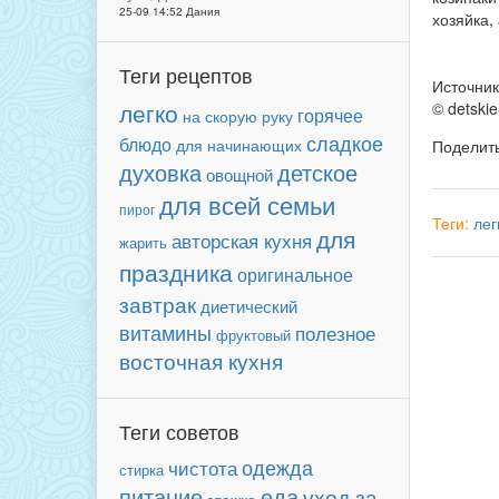
25-09 14:52 Дания
хозяйка,
Теги рецептов
Источни
легко
© detskie
горячее
на скорую руку
сладкое
блюдо
для начинающих
Поделит
детское
духовка
овощной
для всей семьи
пирог
Теги:
лег
для
авторская кухня
жарить
праздника
оригинальное
завтрак
диетический
витамины
полезное
фруктовый
восточная кухня
Теги советов
одежда
чистота
стирка
еда
питание
уход за