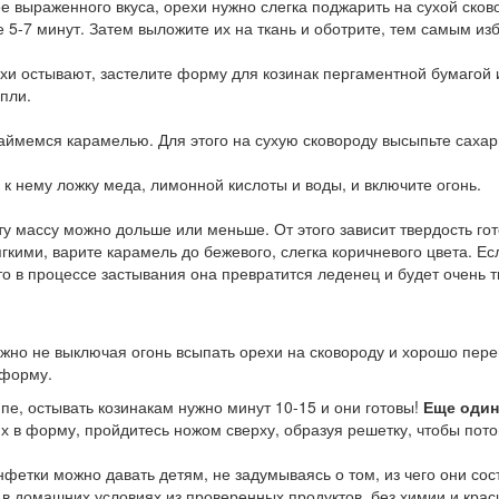
е выраженного вкуса, орехи нужно слегка поджарить на сухой ско
е 5-7 минут. Затем выложите их на ткань и оботрите, тем самым из
хи остывают, застелите форму для козинак пергаментной бумагой 
пли.
аймемся карамелью. Для этого на сухую сковороду высыпьте сахар
 к нему ложку меда, лимонной кислоты и воды, и включите огонь.
ту массу можно дольше или меньше. От этого зависит твердость гот
гкими, варите карамель до бежевого, слегка коричневого цвета. Ес
то в процессе застывания она превратится леденец и будет очень т
жно не выключая огонь всыпать орехи на сковороду и хорошо пере
 форму.
пе, остывать козинакам нужно минут 10-15 и они готовы!
Еще один
х в форму, пройдитесь ножом сверху, образуя решетку, чтобы пот
нфетки можно давать детям, не задумываясь о том, из чего они со
 в домашних условиях из проверенных продуктов, без химии и кра