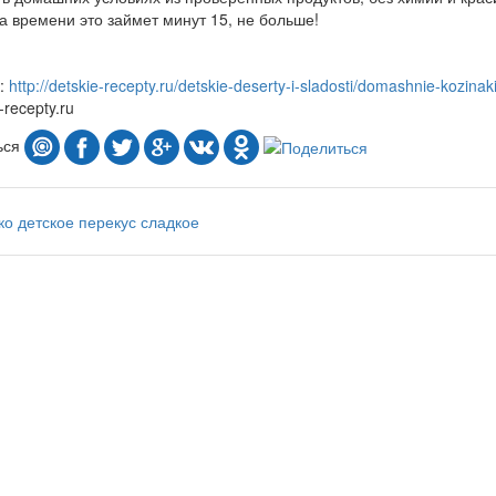
 а времени это займет минут 15, не больше!
к:
http://detskie-recepty.ru/detskie-deserty-i-sladosti/domashnie-kozinaki
-recepty.ru
ься
ко
детское
перекус
сладкое