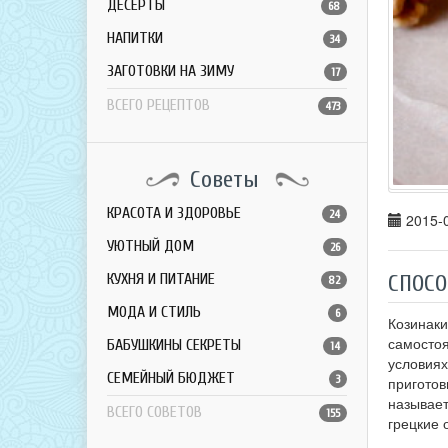
ДЕСЕРТЫ
68
НАПИТКИ
34
ЗАГОТОВКИ НА ЗИМУ
17
ВСЕГО РЕЦЕПТОВ
473
Советы
КРАСОТА И ЗДОРОВЬЕ
24
2015-0
УЮТНЫЙ ДОМ
26
СПОСО
КУХНЯ И ПИТАНИЕ
82
МОДА И СТИЛЬ
6
Козинаки
самостоя
БАБУШКИНЫ СЕКРЕТЫ
14
условиях
СЕМЕЙНЫЙ БЮДЖЕТ
3
приготов
называет
ВСЕГО СОВЕТОВ
155
грецкие 