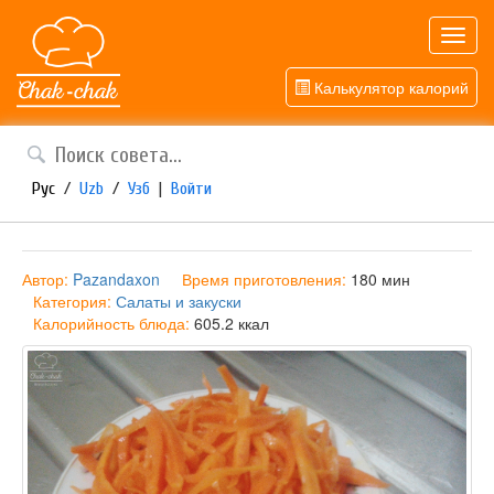
Toggl
navig
Калькулятор калорий
Рус
/
Uzb
/
Узб
|
Войти
Автор:
Pazandaxon
Время приготовления:
180 мин
Категория:
Салаты и закуски
Калорийность блюда:
605.2 ккал