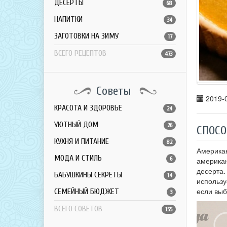
ДЕСЕРТЫ
68
НАПИТКИ
34
ЗАГОТОВКИ НА ЗИМУ
17
ВСЕГО РЕЦЕПТОВ
473
Советы
2019-0
КРАСОТА И ЗДОРОВЬЕ
24
УЮТНЫЙ ДОМ
26
СПОСО
КУХНЯ И ПИТАНИЕ
82
Американ
МОДА И СТИЛЬ
6
американ
десерта.
БАБУШКИНЫ СЕКРЕТЫ
14
использу
если выб
СЕМЕЙНЫЙ БЮДЖЕТ
3
ВСЕГО СОВЕТОВ
155