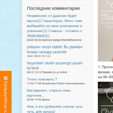
Последние комментарии
Независимо от дырочек будет
вкусно))) Гарантирую. Мясо тоже
выбирайте на свое усмотрение и
усвоение)))) Главное - готовить с
ЛЮБОВЬЮ)))
08-03 22:36 islamova ipargul khamidkhanovna
judayam ciroyli ciqibdi. Bu yiyiwdan
bowqa narsaga yaramidi
16-01 22:41 D i l i m
tayyorlash usulini yozsangiz yaxshi
1. Просе
bo'lardi
крошки, 
28-12 15:10 Topradio.zn.uz online
на 30–50
Точно поможеть ?
17-02 17:08 Исмайлова Райхан Куанышбаевна
Как вариант, открыть семь
карточек...
25-09 14:54 Дания
Неа, я его добавляю совсем чуть-
чуть, для запаха!