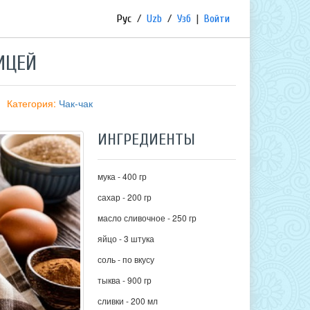
Рус
/
Uzb
/
Узб
|
Войти
ИЦЕЙ
Категория:
Чак-чак
ИНГРЕДИЕНТЫ
мука - 400 гр
сахар - 200 гр
масло сливочное - 250 гр
яйцо - 3 штука
соль - по вкусу
тыква - 900 гр
сливки - 200 мл