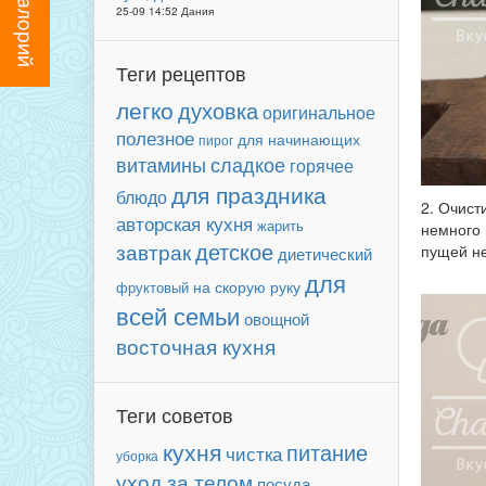
25-09 14:52 Дания
Теги рецептов
легко
духовка
оригинальное
полезное
для начинающих
пирог
сладкое
витамины
горячее
для праздника
блюдо
2. Очист
авторская кухня
жарить
немного 
детское
завтрак
пущей не
диетический
для
фруктовый
на скорую руку
всей семьи
овощной
восточная кухня
Теги советов
кухня
питание
чистка
уборка
уход за телом
посуда