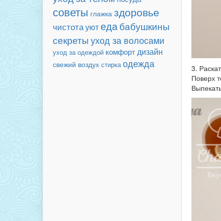
советы
здоровье
глажка
еда
бабушкины
чистота
уют
секреты
уход за волосами
дизайн
комфорт
уход за одеждой
одежда
свежий воздух
стирка
3. Раска
Поверх т
Выпекать