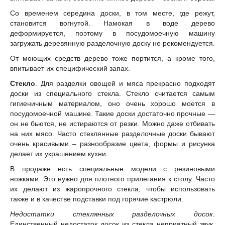
Со временем середина доски, в том месте, где режут,
становится вогнутой. Намокая в воде дерево
деформируется, поэтому в посудомоечную машину
загружать деревянную разделочную доску не рекомендуется.
От моющих средств дерево тоже портится, а кроме того,
впитывает их специфический запах.
Стекло
. Для разделки овощей и мяса прекрасно подходят
доски из специального стекла. Стекло считается самым
гигиеничным материалом, оно очень хорошо моется в
посудомоечной машине. Такие доски достаточно прочные —
он не бьются, не истираются от резки. Можно даже отбивать
на них мясо. Часто стеклянные разделочные доски бывают
очень красивыми – разнообразие цвета, формы и рисунка
делает их украшением кухни.
В продаже есть специальные модели с резиновыми
ножками. Это нужно для плотного прилегания к столу. Часто
их делают из жаропрочного стекла, чтобы использовать
также и в качестве подставки под горячие кастрюли.
Недостатки стеклянных разделочных досок
.
Единственный недостаток досок из стекла неприятный звук,