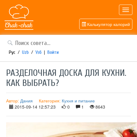
Toggl
navig
Калькулятор калорий
Рус
/
Uzb
/
Узб
|
Войти
РАЗДЕЛОЧНАЯ ДОСКА ДЛЯ КУХНИ.
КАК ВЫБРАТЬ?
Автор:
Дания
Категория:
Кухня и питание
2015-09-14 12:57:23
0
1
8643