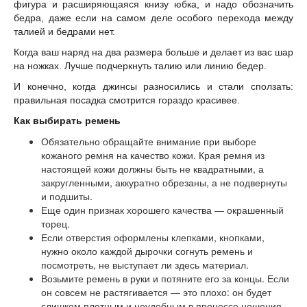
фигура и расширяющаяся книзу юбка, и надо обозначить
бедра, даже если на самом деле особого перехода между
талией и бедрами нет.
Когда ваш наряд на два размера больше и делает из вас шар
на ножках. Лучше подчеркнуть талию или линию бедер.
И конечно, когда джинсы разносились и стали сползать:
правильная посадка смотрится гораздо красивее.
Как выбирать ремень
Обязательно обращайте внимание при выборе
кожаного ремня на качество кожи. Края ремня из
настоящей кожи должны быть не квадратными, а
закругленными, аккуратно обрезаны, а не подвернуты
и подшиты.
Еще один признак хорошего качества — окрашенный
торец.
Если отверстия оформлены клепками, кнопками,
нужно около каждой дырочки согнуть ремень и
посмотреть, не выступает ли здесь материал.
Возьмите ремень в руки и потяните его за концы. Если
он совсем не растягивается — это плохо: он будет
слишком плотным и неудобным в процессе ношения.