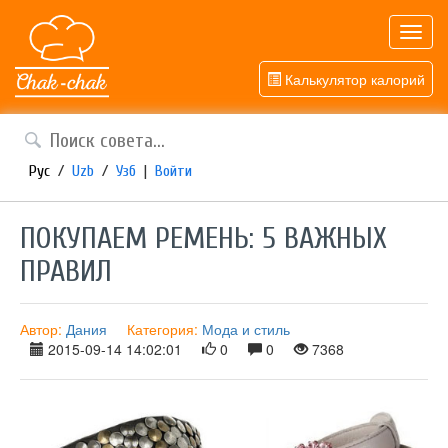
Toggl
navig
Калькулятор калорий
Рус
/
Uzb
/
Узб
|
Войти
ПОКУПАЕМ РЕМЕНЬ: 5 ВАЖНЫХ
ПРАВИЛ
Автор:
Дания
Категория:
Мода и стиль
2015-09-14 14:02:01
0
0
7368