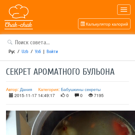
Toggl
navig
Калькулятор калорий
Рус
/
Uzb
/
Узб
|
Войти
СЕКРЕТ АРОМАТНОГО БУЛЬОНА
Автор:
Дания
Категория:
Бабушкины секреты
2015-11-17 14:49:17
0
0
7195