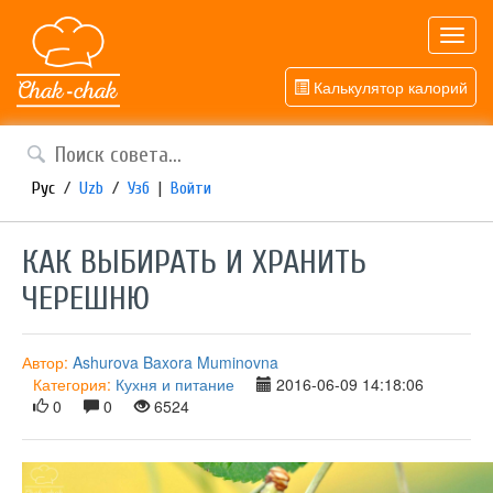
Toggl
navig
Калькулятор калорий
Рус
/
Uzb
/
Узб
|
Войти
КАК ВЫБИРАТЬ И ХРАНИТЬ
ЧЕРЕШНЮ
Автор:
Ashurova Baxora Muminovna
Категория:
Кухня и питание
2016-06-09 14:18:06
0
0
6524