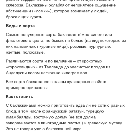
склероза. Баклажаны ослабляют неприятное ощущение
абстиненции («ломки»), которое возникает у людей,
бросающих курить.
Виды и сорта
Самые популярные сорта баклажан тёмно-синего или
фиолетового цвета, но бывают и белые (на вид некоторые из
них напоминают куриные яйца), розовые, пурпурные,
жёлтые, полосатые.
Различаются сорта и по величине – от крохотных
«гороховидных» из Таиланда до увесистых плодов из
Андалусии весом несколько килограммов.
Все сорта баклажанов в планы кулинарных свойств
примерно одинаковы.
Как готовить
С баклажанами можно приготовить едва ли не сотню разных
блюд, в том числе французский рататуй, турецкую
имамбаялды, восточную долму (не вся долма
заворачивается в виноградные листья!) и греческую мусаку.
Это не говоря уже о баклажанной икре.