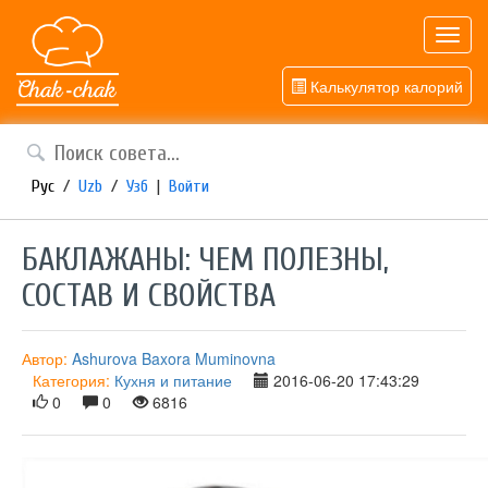
Toggl
navig
Калькулятор калорий
Рус
/
Uzb
/
Узб
|
Войти
БАКЛАЖАНЫ: ЧЕМ ПОЛЕЗНЫ,
СОСТАВ И СВОЙСТВА
Автор:
Ashurova Baxora Muminovna
Категория:
Кухня и питание
2016-06-20 17:43:29
0
0
6816